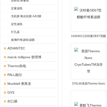
层析纸 称量纸
定量滤纸
无机膜 氧化铝膜 AAO膜
定性滤纸
打孔器
10404012沃特曼OE67型醋
玻璃纤维滤纸/滤膜
酸纤维素滤膜
ADVANTEC
merck millipore 密理博
Thermo热电
PALL颇尔
Munktell 奥斯龙
379146美国Thermo Nunc
CryoTubesTM冻存管
GVS
封口膜