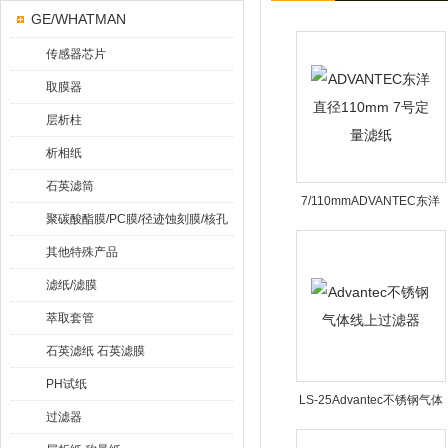
GE/WHATMAN
传感器芯片
取膜器
层析柱
析相纸
石英滤筒
7/110mmADVANTEC东洋
聚碳酸酯膜/PC膜/径迹蚀刻膜/核孔
直径110mm 7号定量滤纸
膜
其他特殊产品
滤纸/滤膜
萃取套管
石英滤纸 石英滤膜
PH试纸
LS-25Advantec不锈钢气体
过滤器
线上过滤器