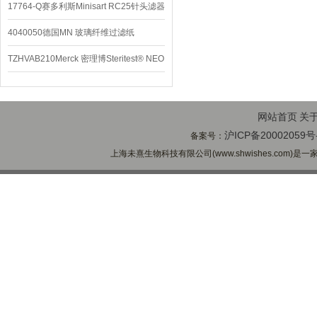
养基
17764-Q赛多利斯Minisart RC25针头滤器
4040050德国MN 玻璃纤维过滤纸
TZHVAB210Merck 密理博Steritest® NEO
设备
网站首页
关
沪ICP备20002059号
备案号：
上海未熹生物科技有限公司(www.shwishes.com)是