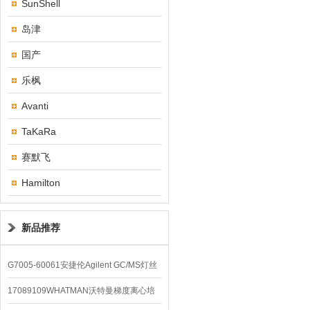
SunShell
岛津
国产
乐枫
Avanti
TaKaRa
赛默飞
Hamilton
新品推荐
G7005-60061安捷伦Agilent GC/MS灯丝
配件
17089109WHATMAN沃特曼梯度离心培