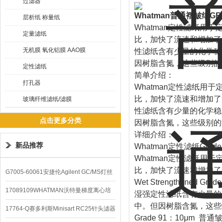
过滤器
Whatman普通褶皱纸GR
层析纸 称量纸
Whatman定性滤纸
定量滤纸
比，加快了流速和增加了负载力
无机膜 氧化铝膜 AAO膜
性滤纸含有少量的化学稳
因树脂含氮，这些级别的
定性滤纸
简单介绍：
打孔器
Whatman定性滤纸
比，加快了流速和增加了负载力
玻璃纤维滤纸/滤膜
性滤纸含有少量的化学稳
点击更多分类
因树脂含氮，这些级别的
详细介绍：
新品推荐
Whatman定性滤纸Grade1/G
Whatman定性滤纸
比，加快了流速和增加了
G7005-60061安捷伦Agilent GC/MS灯丝
Wet Strengthened G
配件
17089109WHATMAN沃特曼梯度离心培
湿强定性滤纸含有少量的
中。但因树脂含氮，这些
养基
17764-Q赛多利斯Minisart RC25针头滤器
Grade 91：10μ