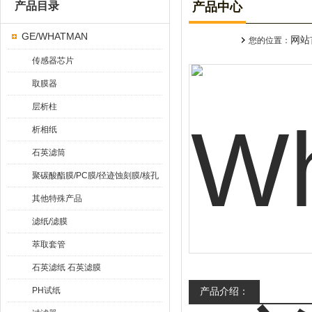
产品目录
产品中心
GE/WHATMAN
网站
您的位置：
传感器芯片
取膜器
层析柱
析相纸
石英滤筒
聚碳酸酯膜/PC膜/径迹蚀刻膜/核孔
膜
其他特殊产品
滤纸/滤膜
萃取套管
石英滤纸 石英滤膜
PH试纸
产品介绍：