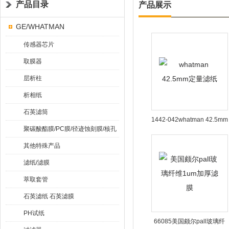
产品目录
产品展示
GE/WHATMAN
传感器芯片
取膜器
层析柱
析相纸
石英滤筒
1442-042whatman 42.5mm
聚碳酸酯膜/PC膜/径迹蚀刻膜/核孔
定量滤纸
膜
其他特殊产品
滤纸/滤膜
萃取套管
石英滤纸 石英滤膜
PH试纸
66085美国颇尔pall玻璃纤