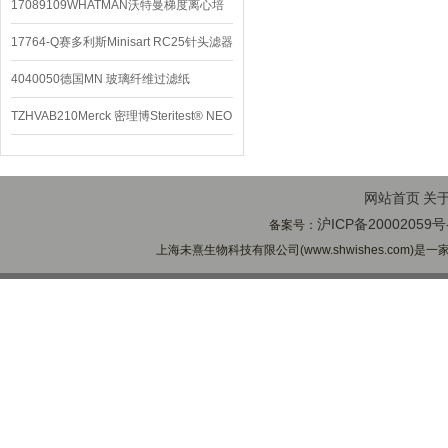
配件
17089109WHATMAN沃特曼梯度离心培
养基
17764-Q赛多利斯Minisart RC25针头滤器
4040050德国MN 玻璃纤维过滤纸
TZHVAB210Merck 密理博Steritest® NEO
设备
网站首页
关
沪ICP备20002059号
备案号：
上海未熹生物科技有限公司(www.shwishes.com)是