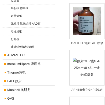
过滤器
维1um加厚滤膜
层析纸 称量纸
定量滤纸
无机膜 氧化铝膜 AAO膜
定性滤纸
打孔器
15950-017颇尔PALL颇尔
玻璃纤维滤纸/滤膜
20ml血清替代物
ADVANTEC
merck millipore 密理博
Thermo热电
PALL颇尔
Munktell 奥斯龙
AP-4559颇尔GHP膜GxF
25mmx0.45um针头过滤器
GVS