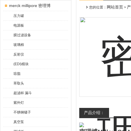
merck millipore 密理博
网站首页
产
您的位置：
>
压力罐
电源板
膜过滤设备
玻璃棉
反射仪
(EDI)模块
琼脂
萃取头
超滤杯 漏斗
紫外灯
不锈钢镊子
产品介绍：
真空泵