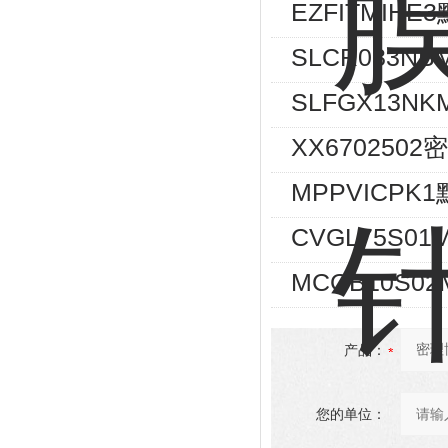
EZFITMIH
SLCR033N
SLFGX13NK
XX67025
MPPVICP
CVGL75S01
MCGB10S02
产品：
您的单位：