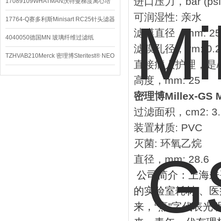
进口压力，bar (psi):
配件
17089109WHATMAN沃特曼梯度离心培
可润湿性: 亲水
养基
17764-Q赛多利斯Minisart RC25针头滤器
滤膜直径，mm: 25
4040050德国MN 玻璃纤维过滤纸
滤膜孔径，?m: 0.2
TZHVAB210Merck 密理博Steritest® NEO
直接病人护理，是/否
设备
高度，mm: 25
密理博Millex-G
过滤面积，cm2: 3.
装置材质: PVC
灭菌: 环氧乙烷
直径，mm: 28.6
公司简介：上海未
的实验室耗材
、医
来，
“
熹
"
字代表光