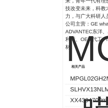
来，青年一代有理
技改变未来，科教
力，与广大科研人
公司主营：
GE wh
ADVANTEC
东洋、
利斯、
OEM
代工
F
材。
相关产品
MPGL02GH
SLHVX13NL
XX4304700m