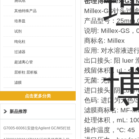
密理博Millex-G
测试纸
Millex-GS针头过滤
其他特殊产品
产品型号：25mm,
培养皿
说明: Millex-
试剂
商标名: Millex
纯化柱
应用: 对水溶液进
过滤器
出口接头: 阳 luer
超滤离心管
残留体积，uL: <10
层析柱 层析板
无菌: 无菌
滤膜
进口接头: 阴 Luer-
点击更多分类
色码: 进口为无色
滤膜商标名: MF-Mill
新品推荐
处理体积，mL: 10
G7005-60061安捷伦Agilent GC/MS灯丝
操作温度，°C: 45