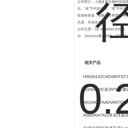
公司简介：上海未熹生物科技有限公
位。“未"字代表未来，“熹"字
技就有前途，创新就有希望"。
共进，共创未来！
公司主营：GE whatman沃特曼、M
尔、Sartorius赛多利斯、OE
相关产品
H050A142CADVAN
J020A090C东洋PTF
A010A047AADVAN
A080H047A日本东洋