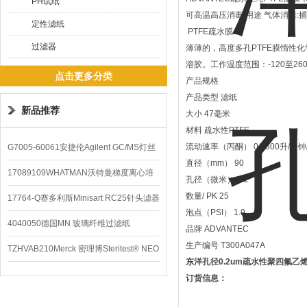
PH试纸
可高温高压消毒 用途 气体消毒
定性滤纸
PTFE疏水膜
过滤器
薄薄的，高度多孔PTFE膜惰性
溶胶。工作温度范围：-120至260°
点击更多分类
产品规格
产品类型 滤纸
新品推荐
大小 47毫米
材料 疏水性PTFE
流动速率（丙酮） 0.7500升/分钟
G7005-60061安捷伦Agilent GC/MS灯丝
直径（mm） 90
配件
17089109WHATMAN沃特曼梯度离心培
孔径（微米） 0.2
数量/ PK 25
养基
17764-Q赛多利斯Minisart RC25针头滤器
泡点（PSI） 1.9
4040050德国MN 玻璃纤维过滤纸
品牌 ADVANTEC
生产编号 T300A047A
TZHVAB210Merck 密理博Steritest® NEO
东洋孔径0.2um疏水性聚四氟乙
设备
订货信息：