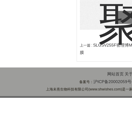
SLGSV255F密理博M
上一篇 :
膜
网站首页
关
沪ICP备20002059号
备案号：
上海未熹生物科技有限公司(www.shwishes.com)是