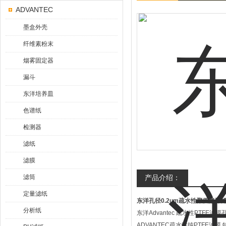
ADVANTEC
墨盒外壳
纤维素粉末
烟雾固定器
漏斗
东洋培养皿
色谱纸
检测器
滤纸
滤膜
滤筒
产品介绍：
定量滤纸
东洋孔径0.2um疏水性聚四氟乙
分析纸
东洋Advantec 疏水性PTFE滤膜孔
ADVANTEC疏水性纯PTFE滤膜