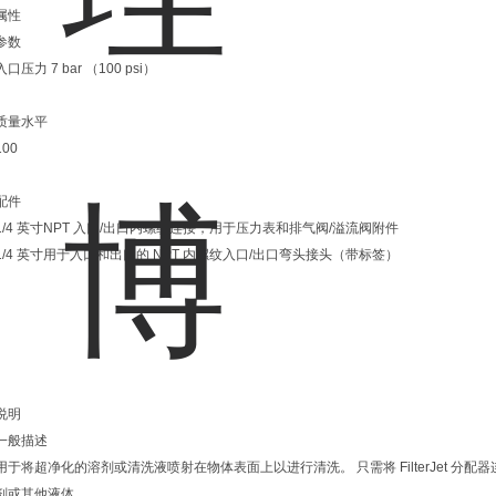
属性
参数
入口压力 7 bar （100 psi）
质量水平
100
配件
1/4 英寸NPT 入口/出口内螺纹连接，用于压力表和排气阀/溢流阀附件
1/4 英寸用于入口和出口的 NPT 内螺纹入口/出口弯头接头（带标签）
说明
一般描述
用于将超净化的溶剂或清洗液喷射在物体表面上以进行清洗。 只需将 FilterJet 
剂或其他液体。