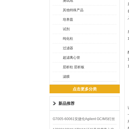
测试纸
其他特殊产品
培养皿
试剂
纯化柱
过滤器
超滤离心管
层析柱 层析板
滤膜
点击更多分类
新品推荐
G7005-60061安捷伦Agilent GC/MS灯丝