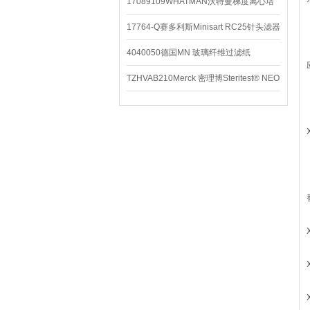
配件
17089109WHATMAN沃特曼梯度离心培
养基
17764-Q赛多利斯Minisart RC25针头滤器
4040050德国MN 玻璃纤维过滤纸
TZHVAB210Merck 密理博Steritest® NEO
设备