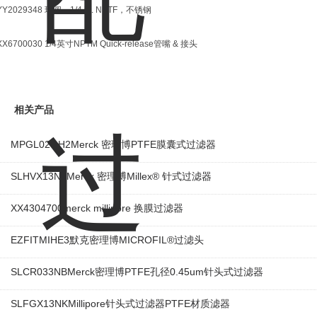
YY2029348 球阀，1/4 in. NPTF，不锈钢
XX6700030 1/4英寸NPTM Quick-release管嘴 & 接头
相关产品
MPGL02GH2Merck 密理博PTFE膜囊式过滤器
SLHVX13NLMerck 密理博Millex® 针式过滤器
XX4304700merck millipore 换膜过滤器
EZFITMIHE3默克密理博MICROFIL®过滤头
SLCR033NBMerck密理博PTFE孔径0.45um针头式过滤器
SLFGX13NKMillipore针头式过滤器PTFE材质滤器