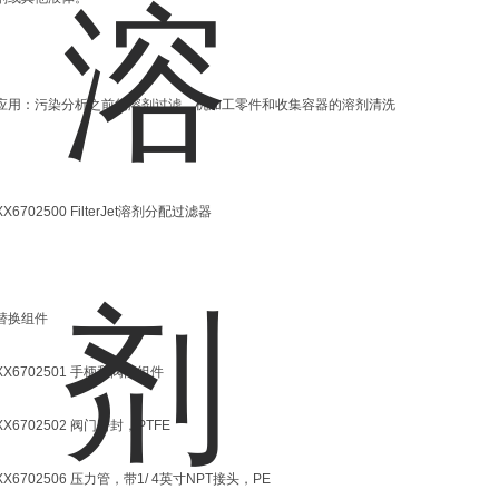
应用：污染分析之前的溶剂过滤，机加工零件和收集容器的溶剂清洗
XX6702500 FilterJet溶剂分配过滤器
替换组件
XX6702501 手柄和阀门组件
XX6702502 阀门密封，PTFE
XX6702506 压力管，带1/ 4英寸NPT接头，PE