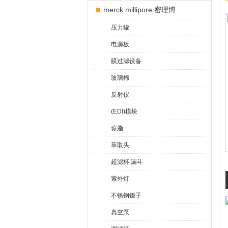
merck millipore 密理博
压力罐
电源板
膜过滤设备
玻璃棉
反射仪
(EDI)模块
琼脂
萃取头
超滤杯 漏斗
紫外灯
不锈钢镊子
真空泵