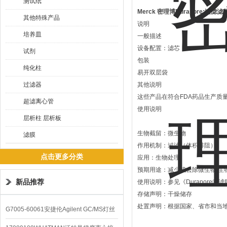
测试纸
Merck 密理博Durapore;过滤滤
其他特殊产品
说明
培养皿
一般描述
设备配置：滤芯
试剂
包装
纯化柱
易开双层袋
过滤器
其他说明
这些产品在符合FDA药品生产质
超滤离心管
使用说明
层析柱 层析板
生物截留：微生物
滤膜
作用机制：过滤（体积排阻）
点击更多分类
应用：生物处理
预期用途：减少或去除微生物/生
新品推荐
使用说明：参见《Durapore®
存储声明：干燥储存
处置声明：根据国家、省市和当
G7005-60061安捷伦Agilent GC/MS灯丝