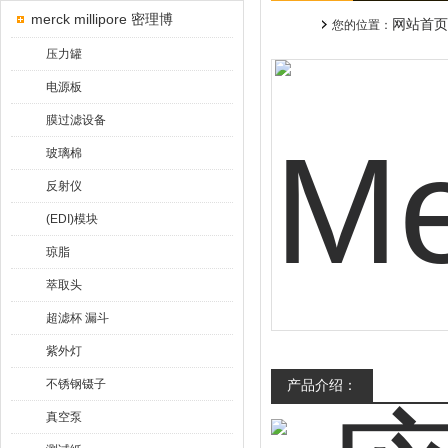
merck millipore 密理博
网站首页
您的位置：
压力罐
电源板
膜过滤设备
玻璃棉
反射仪
(EDI)模块
琼脂
萃取头
超滤杯 漏斗
紫外灯
不锈钢镊子
产品介绍：
真空泵