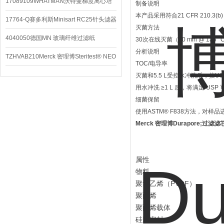
配件
17089109WHATMAN沃特曼梯度离心培
制备说明
本产品采用符合21 CFR 210.3
养基
17764-Q赛多利斯Minisart RC25针头滤器
灭菌方法
4040050德国MN 玻璃纤维过滤纸
30次在线灭菌（30 min @ 135 
分析说明
TZHVAB210Merck 密理博Steritest® NEO
TOC/电导率
设备
灭菌和5.5 L受控水冲洗后，按USP
用水冲洗 ≥1 L 后，将满足 US
细菌保留
使用ASTM® F838方法，对样品
Merck 密理博Durapore;过滤滤
属性
物料
聚氯乙烯（PVDF）
聚丙烯
聚丙烯载体
硅胶密封