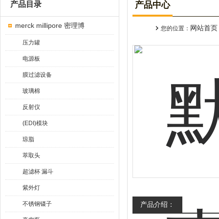
产品目录
产品中心
merck millipore 密理博
网站首页
您的位置：
压力罐
电源板
膜过滤设备
玻璃棉
反射仪
(EDI)模块
琼脂
萃取头
超滤杯 漏斗
紫外灯
不锈钢镊子
产品介绍：