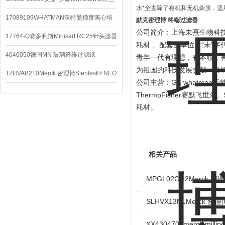
水*全去除了有机和无机杂质，适
配件
17089109WHATMAN沃特曼梯度离心培
默克密理博 终端过滤器
公司简介：上海未熹生物科
养基
17764-Q赛多利斯Minisart RC25针头滤器
“
"
耗材 、配套的单位。
未
字
4040050德国MN 玻璃纤维过滤纸
青年一代有理想，有本领，
为祖国的科技发展贡献一份
TZHVAB210Merck 密理博Steritest® NEO
GE whatman
公司主营：
沃
设备
ThermoFisher
赛默飞世尔、
耗材。
相关产品
MPGL02GH2Merck 
SLHVX13NLMerck 密理
XX4304700merck mill