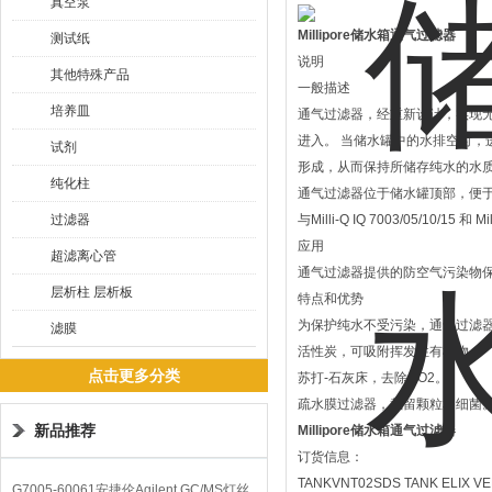
真空泵
Millipore储水箱通气过滤器
测试纸
说明
其他特殊产品
一般描述
培养皿
通气过滤器，经重新设计，实现
进入。 当储水罐中的水排空时
试剂
形成，从而保持所储存纯水的水
纯化柱
通气过滤器位于储水罐顶部，便
过滤器
与Milli-Q IQ 7003/05/10/15 
应用
超滤离心管
通气过滤器提供的防空气污染物
层析柱 层析板
特点和优势
为保护纯水不受污染，通气过滤
滤膜
活性炭，可吸附挥发性有机物。
点击更多分类
苏打-石灰床，去除CO2。
疏水膜过滤器，截留颗粒和细菌
新品推荐
Millipore储水箱通气过滤器
订货信息：
TANKVNT02SDS TANK ELIX VE
G7005-60061安捷伦Agilent GC/MS灯丝