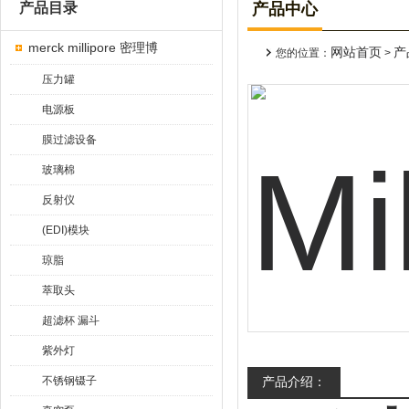
产品目录
产品中心
merck millipore 密理博
网站首页
产
您的位置：
>
压力罐
电源板
膜过滤设备
玻璃棉
反射仪
(EDI)模块
琼脂
萃取头
超滤杯 漏斗
紫外灯
不锈钢镊子
产品介绍：