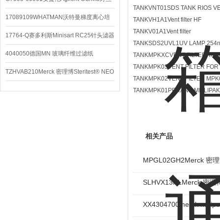
TANKVNT01SDS TANK RIOS VE
配件
17089109WHATMAN沃特曼梯度离心培
TANKVH1A1Vent filter HF
TANKV01A1Vent filter
养基
17764-Q赛多利斯Minisart RC25针头滤器
TANKSDS2UVL1UV LAMP 254n
4040050德国MN 玻璃纤维过滤纸
TANKMPKXCVENT FILTER TANK
TANKMPK03VENT FILTER FOR
TZHVAB210Merck 密理博Steritest® NEO
TANKMPK02VENT FILTER MPK
设备
TANKMPK01PE TANK MILLIPAK
相关产品
MPGL02GH2Merck 
SLHVX13NLMerck 密理
XX4304700merck mill