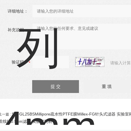
详细地址：
补充说明：
验证码：
请输入计算
SLFGL25BSMillipore疏水性PTFE膜Millex-FG针头式滤器 实验
上一篇 :
质线绕0.5um滤芯 实验室耗材