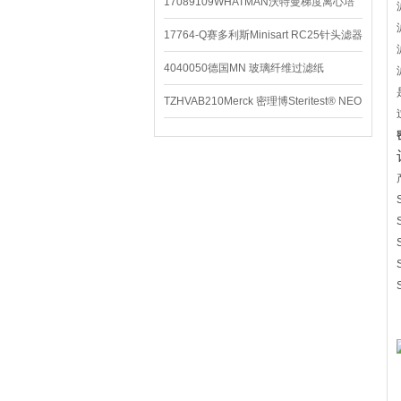
配件
17089109WHATMAN沃特曼梯度离心培
养基
17764-Q赛多利斯Minisart RC25针头滤器
4040050德国MN 玻璃纤维过滤纸
TZHVAB210Merck 密理博Steritest® NEO
设备