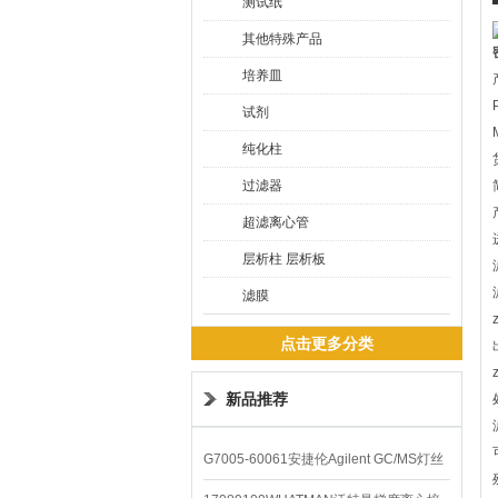
测试纸
其他特殊产品
培养皿
试剂
纯化柱
过滤器
超滤离心管
层析柱 层析板
滤膜
点击更多分类
新品推荐
G7005-60061安捷伦Agilent GC/MS灯丝