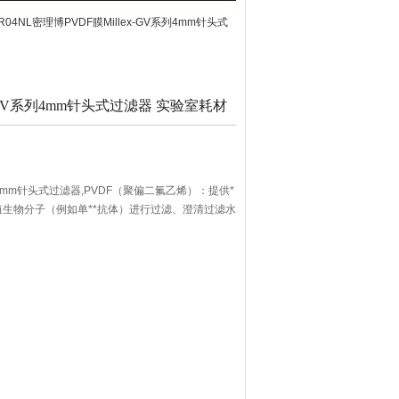
VR04NL密理博PVDF膜Millex-GV系列4mm针头式
x-GV系列4mm针头式过滤器 实验室耗材
系列4mm针头式过滤器,PVDF（聚偏二氟乙烯）：提供*
生物分子（例如单**抗体）进行过滤、澄清过滤水