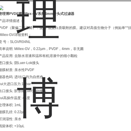
密理博PVDF膜Millex-GV系列4mm针头式过滤器
产品详情描述：
PVDF（聚偏二氟乙烯）：提供*低蛋白质吸附的膜。建议对高值生物分子（例如单*
Millex-GV详细资料：
货 号：SLGVR04NL
简单说明: Millex-GV，0.22µm，PVDF，4mm，非无菌
产品应用: 去除水溶液和温和有机溶液中的细小颗粒
进口接头: 阴Luer-Lok接头
滤膜材质: 亲水性PVDF
滤器色码: 进/出口均为自然色
zui大进口压力:14bar
出口接头: 阶形阳Luer滑动接头
zui高操作温度: 45度
处理体积: 1mL
滤膜孔径: 0.22µm
可润湿性: 亲水
残留体积: <10µL