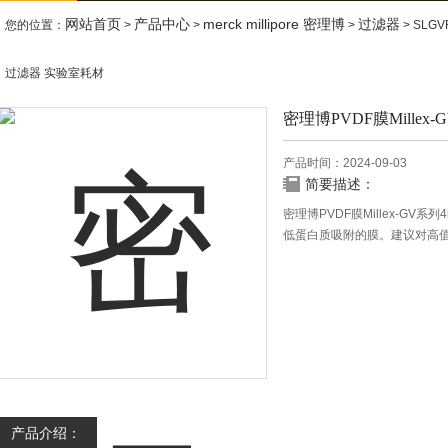
网站首页
产品中心
merck millipore 密理博
过滤器
您的位置：
>
>
>
> SLG
过滤器 实验室耗材
密理博PVDF膜Mille
产品时间：2024-09-03
简要描述：
密理博PVDF膜Millex-GV
低蛋白质吸附的膜。建议对高值
和温和有机溶液。
产品介绍：