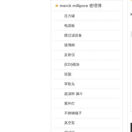
merck millipore 密理博
压力罐
电源板
膜过滤设备
玻璃棉
反射仪
(EDI)模块
琼脂
萃取头
超滤杯 漏斗
紫外灯
不锈钢镊子
真空泵