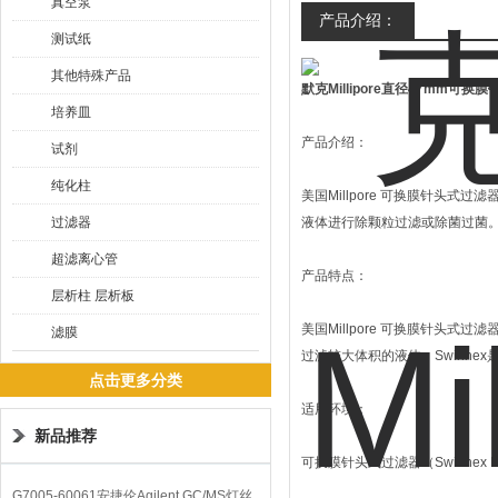
真空泵
产品介绍：
测试纸
其他特殊产品
默克Millipore直径47mm可换
培养皿
产品介绍：
试剂
纯化柱
美国Millpore 可换膜针头式过滤器
过滤器
液体进行除颗粒过滤或除菌过
超滤离心管
产品特点：
层析柱 层析板
美国Millpore 可换膜针头式过滤器
滤膜
过滤较大体积的液体。Swin
点击更多分类
适用环境：
新品推荐
可换膜针头式过滤器（Swinnex F
G7005-60061安捷伦Agilent GC/MS灯丝