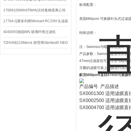
标准配置：
配件
17089109WHATMAN沃特曼梯度离心培
美国Millpore 可换膜针头式过滤器（Swi
养基
17764-Q赛多利斯Minisart RC25针头滤器
4040050德国MN 玻璃纤维过滤纸
特殊说明：
TZHVAB210Merck 密理博Steritest® NEO
注：Swinnex与蠕动泵连接时，建
设备
产品参数：Swinnex是更经济
47mm过滤器也可用导管与蠕动泵
灭菌的滤膜可装上滤膜进行高压
默克Millipore直径47mm可换
产品编号  产品描述         
SX0001300 适用滤膜直径：
SX0002500 适用滤膜直径：2
SX0004700 适用滤膜直径