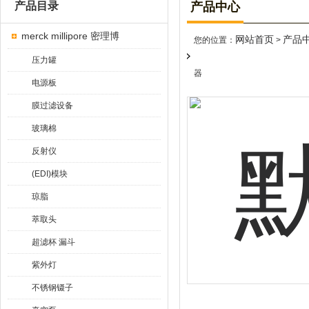
产品目录
产品中心
merck millipore 密理博
网站首页
产品
您的位置：
>
压力罐
器
电源板
膜过滤设备
玻璃棉
反射仪
(EDI)模块
琼脂
萃取头
超滤杯 漏斗
紫外灯
不锈钢镊子