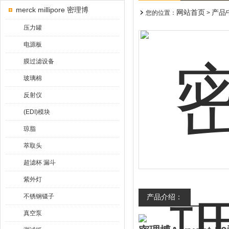
merck millipore 密理博
网站首页
产品
您的位置：
>
压力罐
电源板
膜过滤设备
玻璃棉
反射仪
(EDI)模块
琼脂
萃取头
超滤杯 漏斗
紫外灯
不锈钢镊子
产品介绍：
真空泵