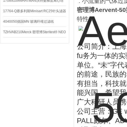
. 小流量的气体过
配件
17089109WHATMAN沃特曼梯度离心培
密理博Aervent-
养基
17764-Q赛多利斯Minisart RC25针头滤器
特性：
4040050德国MN 玻璃纤维过滤纸
TZHVAB210Merck 密理博Steritest® NEO
设备
公司简介：上海
fu
务为一体的实
“
"
单位。
未
字代
的前途，民族的
有担当，科技就
能兴国，希望我
广大科研人员携
GE 
公司主营：
PALL
AD
颇尔、