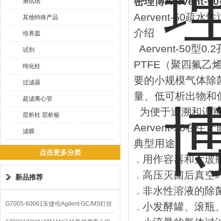
密理博Aervent-
测试纸
Aervent-50疏水
其他特殊产品
介绍
培养皿
Aervent-50型
试剂
PTFE（聚四氟
纯化柱
要的小规模气体除菌
过滤器
量、低可析出物和
超滤离心管
为便于追溯和识别，
层析柱 层析板
Aervent-50
滤膜
典型用途
点击更多分类
. 用作容器和大玻
. 高压灭菌后真空
新品推荐
. 非水性溶液的除
G7005-60061安捷伦Agilent GC/MS灯丝
. 小发酵罐、滚