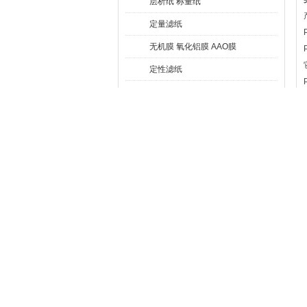
层析纸 称量纸
定量滤纸
无机膜 氧化铝膜 AAO膜
定性滤纸
打孔器
玻璃纤维滤纸/滤膜
点击更多分类
新品推荐
G7005-60061安捷伦Agilent GC/MS灯丝
配件
17089109WHATMAN沃特曼梯度离心培
养基
17764-Q赛多利斯Minisart RC25针头滤器
4040050德国MN 玻璃纤维过滤纸