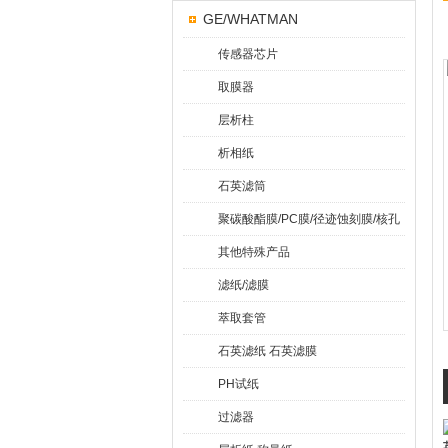
GE/WHATMAN
传感器芯片
取膜器
层析柱
析相纸
石英滤筒
聚碳酸酯膜/PC膜/径迹蚀刻膜/核孔
膜
其他特殊产品
滤纸/滤膜
萃取套管
石英滤纸 石英滤膜
PH试纸
过滤器