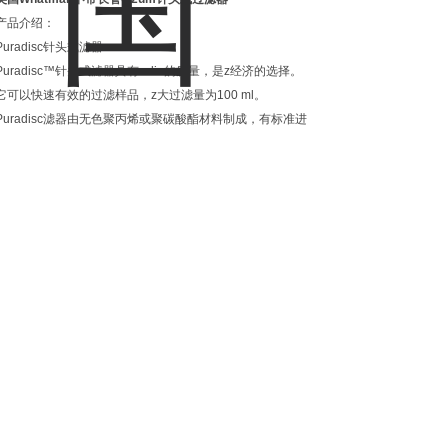
产品介绍：
Puradisc针头式滤器
Puradisc™针头式滤器具有一liu的质量，是z经济的选择。
它可以快速有效的过滤样品，z大过滤量为100 ml。
Puradisc滤器由无色聚丙烯或聚碳酸酯材料制成，有标准进
口和出口接头(除非另有说明)。有无菌包装、医疗级别包装
可选，还有特殊管出口可用于高精确度样品分离回收入微型
管，避免了空气阻塞作用。
特点和优点
l 无色聚丙烯(Puradisc 30和Aqua 30是聚碳酸酯)
l 标准进口和出口接头
l 无菌包装和医疗级别包装
l 管出口规格(可选)用于直接回收入微型瓶
l 可选膜或玻璃微纤维介质
l 对于一些重要的应用，有无菌包装供您选择
l 多种材质滤膜
产品详细介绍：