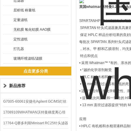
过滤器
英国whatman沃特曼0.2um针
层析纸 称量纸
定量滤纸
SPARTANHPLC 认证的针头式
SPARTAN 针头式滤器兼具高
无机膜 氧化铝膜 AAO膜
保证 HPLC 样品分析结果的良
定性滤纸
每批次 SPARTAN 系列针头式滤器
打孔器
，对水、甲 醇和乙腈溶剂，均无
特点和优点
玻璃纤维滤纸/滤膜
• 采用 Whatman™ *有的、亲
• *越的化学溶剂耐受
点击更多分类
HPLC 标准水相和有机相
• 13 mm 直径过滤器有极低的死体
新品推荐
• 适用于任何要求化学耐受性、
• 提供批次间质量和一致性的 H
G7005-60061安捷伦Agilent GC/MS灯丝
• 13 mm 直径过滤器提供*特的 
配件
17089109WHATMAN沃特曼梯度离心培
应用
养基
17764-Q赛多利斯Minisart RC25针头滤器
• HPLC 有机相和水相溶液样