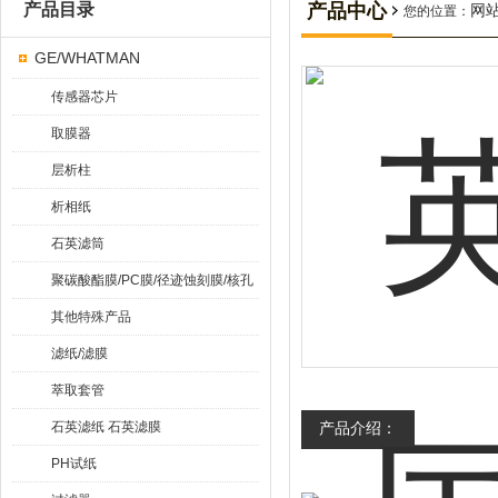
产品目录
产品中心
网
您的位置：
GE/WHATMAN
传感器芯片
取膜器
层析柱
析相纸
石英滤筒
聚碳酸酯膜/PC膜/径迹蚀刻膜/核孔
膜
其他特殊产品
滤纸/滤膜
萃取套管
石英滤纸 石英滤膜
产品介绍：
PH试纸