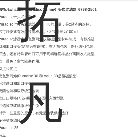
思拓凡whatman Puradisc 25mm针头式过滤器
6798-2501
Puradisc针头式滤器
Puradisc™针头式滤器具有一liu的质量，是z经济的选择。
它可以快速有效的过滤样品，z大过滤量为100 ml。
Puradisc滤器由无色聚丙烯或聚碳酸酯材料制成，有标准进
口和出口接头(除非另有说明)。有无菌包装、医疗级别包装
可选，还有特殊管出口可用于高精确度样品分离回收入微型
管，避免了空气阻塞作用。
特点和优点
无色聚丙烯(Puradisc 30 和 Aqua 30是聚碳酸酯)
标准进口和出口接头
无菌包装和医疗级别包装
管出口规格(可选)用于直接回收入微型瓶
可选膜或玻璃微纤维介质
对于一些重要的应用，有无菌包装供您选择
多种材质滤膜
Puradisc 25
特点