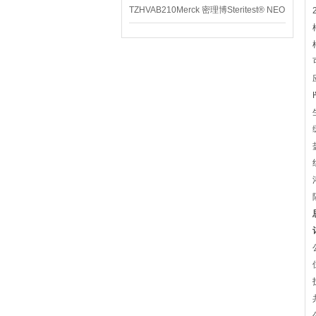
TZHVAB210Merck 密理博Steritest® NEO
设备