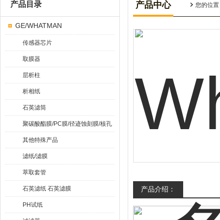
产品目录
产品中心
您的位置
GE/WHATMAN
传感器芯片
取膜器
层析柱
析相纸
石英滤筒
聚碳酸酯膜/PC膜/径迹蚀刻膜/核孔
膜
其他特殊产品
滤纸/滤膜
萃取套管
石英滤纸 石英滤膜
产品介绍：
PH试纸