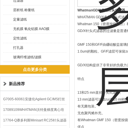
过滤器
层析纸 称量纸
WhatmanGD/X多层针头式滤器
WHATMAN GD/X多层针头式
定量滤纸
Whatman 150（密度按级
无机膜 氧化铝膜 AAO膜
GD/X针头式滤器的过滤量是普通
定性滤纸
GMF 150和GF/F由硼硅酸盐
打孔器
1.0um的颗粒。GF/F滤层可保留
玻璃纤维滤纸/滤膜
GD/X结构提供了非常好的负载
点击更多分类
特点
新品推荐
13和25 mm直径针头式滤器。
G7005-60061安捷伦Agilent GC/MS灯丝
13 mm滤器可过滤zui多10 
有无菌包装。
配件
17089109WHATMAN沃特曼梯度离心培
无色聚丙烯外壳。
养基
有Whatman GMF 150（密
17764-Q赛多利斯Minisart RC25针头滤器
优点