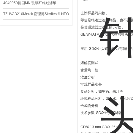
4040050德国MN 玻璃纤维过滤纸
去除样品污染物。
TZHVAB210Merck 密理博Steritest® NEO
即使是很难过滤的样品，也不需
设备
是普通滤器过滤量的3-7倍。
GE WHATMAN GD/X多层针头
应用-GD/X针头式滤器为高颗
溶解度测试
含量均一性
浓度分析
常规样品准备
食品分析，如牛奶、果汁等
环境样品分析，如污水、有机污
合成物分析
技术参数-GD/X针头式滤器
GD/X 13 mm GD/X 25 mm