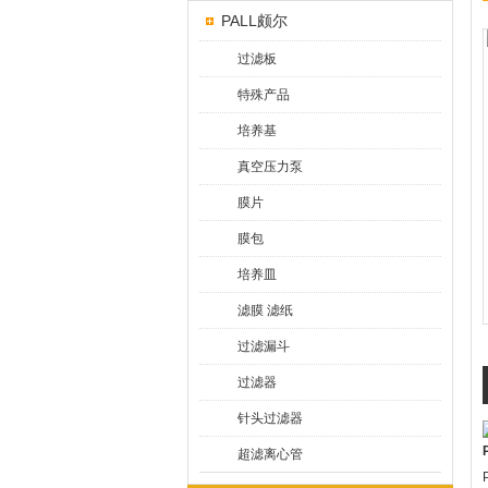
PALL颇尔
过滤板
特殊产品
培养基
真空压力泵
膜片
膜包
培养皿
滤膜 滤纸
过滤漏斗
过滤器
针头过滤器
超滤离心管