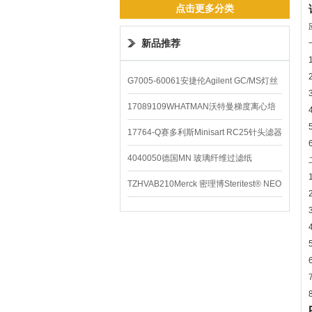
点击更多分类
新品推荐
G7005-60061安捷伦Agilent GC/MS灯丝
配件
17089109WHATMAN沃特曼梯度离心培
养基
17764-Q赛多利斯Minisart RC25针头滤器
4040050德国MN 玻璃纤维过滤纸
TZHVAB210Merck 密理博Steritest® NEO
设备