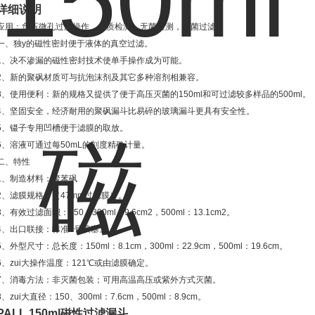
详细说明
应用：负压微孔过滤操作，水质检测，无菌检测，除菌过滤。
一、独y的磁性密封便于液体的真空过滤。
1、决不渗漏的磁性密封技术使单手操作成为可能。
2、新的聚砜材质可与抗泡沫剂及其它多种溶剂相兼容。
3、使用便利：新的规格又提供了便于高压灭菌的150ml和可过滤较多样品的500ml。
4、坚固安全，经济耐用的聚砜漏斗比易碎的玻璃漏斗更具有安全性。
5、镊子专用凹槽便于滤膜的取放。
6、溶液可通过每50mL的刻度精确计量。
二、特性
1、制造材料：聚苯砜
2、滤膜规格：（47mm过滤膜）。
3、有效过滤面积：150、300ml：9.6cm2，500ml：13.1cm2。
4、出口联接：标准8号胶塞。
5、外型尺寸：总长度：150ml：8.1cm，300ml：22.9cm，500ml：19.6cm。
6、zui大操作温度：121℃或由滤膜确定。
7、消毒方法：非灭菌包装；可用高温高压或紫外方式灭菌。
8、zui大直径：150、300ml：7.6cm，500ml：8.9cm。
PALL 150ml磁性过滤漏斗