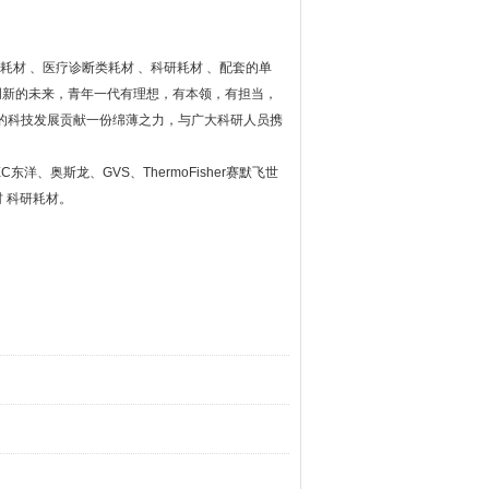
耗材
、医疗诊断类耗材
、科研耗材
、配套的单
创新的未来，青年一代有理想，有本领，有担当，
的科技发展贡献一份绵薄之力，与广大科研人员携
EC
东洋、奥斯龙、
GVS
、
ThermoFisher
赛默飞世
材
科研耗材。