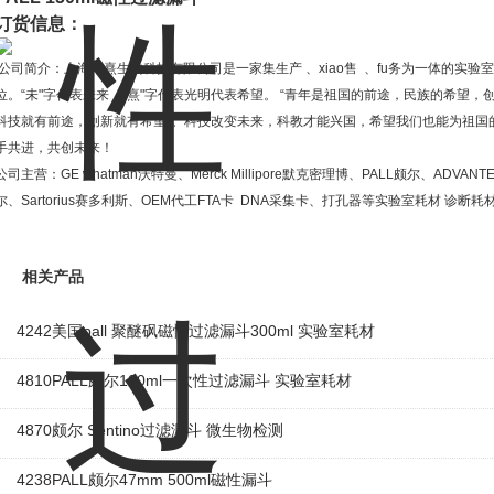
订货信息：
公司简介：上海未熹生物科技有限公司是一家集生产
、
xiao
售
、
fu
务为一体的实验室
位。
“
未
"
字代表未来，
“
熹
"
字代表光明代表希望。
“
青年是祖国的前途，民族的希望，
科技就有前途，创新就有希望
"
。科技改变未来，科教才能兴国，希望我们也能为祖国
手共进，共创未来！
公司主营：
GE whatman
沃特曼、
Merck Millipore
默克密理博、
PALL
颇尔、
ADVANT
尔、
Sartorius
赛多利斯、
OEM
代工
FTA
卡
DNA
采集卡、打孔器等实验室耗材
诊断耗
相关产品
4242美国pall 聚醚砜磁性过滤漏斗300ml 实验室耗材
4810PALL颇尔100ml一次性过滤漏斗 实验室耗材
4870颇尔 Sentino过滤漏斗 微生物检测
4238PALL颇尔47mm 500ml磁性漏斗