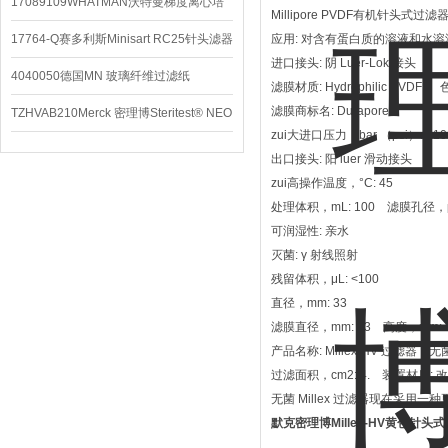
配件
17089109WHATMAN沃特曼梯度离心培
Millipore PVDF有机针头式过滤器
养基
17764-Q赛多利斯Minisart RC25针头滤器
应用: 对含有蛋白质的溶液和水
进口接头: 阴 Luer-Lok 接头
4040050德国MN 玻璃纤维过滤纸
滤膜材质: Hydrophilic PVDF 
滤膜商标名: Durapore?
TZHVAB210Merck 密理博Steritest® NEO
zui大进口压力，bar （psi）: ≤1
设备
出口接头: 阳 luer 滑动接头
zui高操作温度，°C: 45
处理体积，mL: 100 滤膜孔径，μm
可润湿性: 亲水
灭菌: γ 射线照射
残留体积，μL: <100
直径，mm: 33
滤膜直径，mm: 33 高度，mm: 
产品名称: Millex-HV 过滤器 无
过滤面积，cm2: 4. 装置材质:
无菌 Millex 过滤器现在采用一种
默克密理博Millex-HV黄色针头