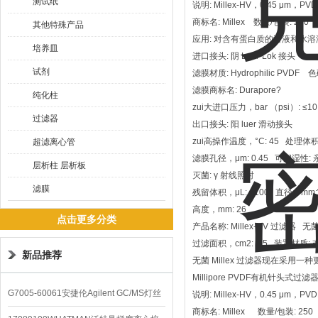
测试纸
说明: Millex-HV，0.45 μm，
商标名: Millex 数量/包装: 250
其他特殊产品
应用: 对含有蛋白质的溶液和水
培养皿
进口接头: 阴 Luer-Lok 接头
试剂
滤膜材质: Hydrophilic PVDF 
滤膜商标名: Durapore?
纯化柱
zui大进口压力，bar （psi）: ≤1
过滤器
出口接头: 阳 luer 滑动接头
zui高操作温度，°C: 45 处理体积，
超滤离心管
滤膜孔径，μm: 0.45 可润湿性: 
层析柱 层析板
灭菌: γ 射线照射
滤膜
残留体积，μL: <100 直径，mm:
高度，mm: 26
点击更多分类
产品名称: Millex-HV 过滤器 无菌
过滤面积，cm2: 4.5 装置材质:
新品推荐
无菌 Millex 过滤器现在采用一种
Millipore PVDF有机针头式过滤器
G7005-60061安捷伦Agilent GC/MS灯丝
说明: Millex-HV，0.45 μm，
商标名: Millex 数量/包装: 250