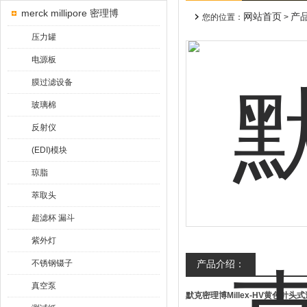
merck millipore 密理博
网站首页
产
您的位置：
>
压力罐
电源板
膜过滤设备
玻璃棉
反射仪
(EDI)模块
琼脂
萃取头
超滤杯 漏斗
紫外灯
不锈钢镊子
产品介绍：
真空泵
默克密理博Millex-HV黄色针头