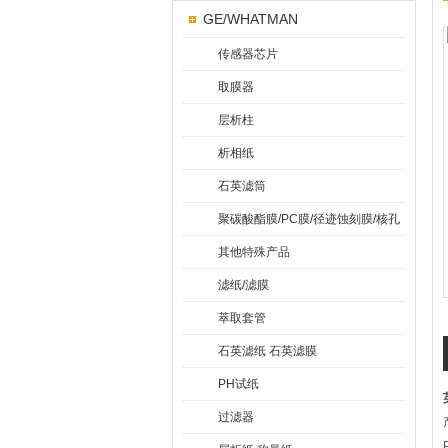
GE/WHATMAN
传感器芯片
取膜器
层析柱
析相纸
石英滤筒
聚碳酸酯膜/PC膜/径迹蚀刻膜/核孔
膜
其他特殊产品
滤纸/滤膜
萃取套管
石英滤纸 石英滤膜
PH试纸
过滤器