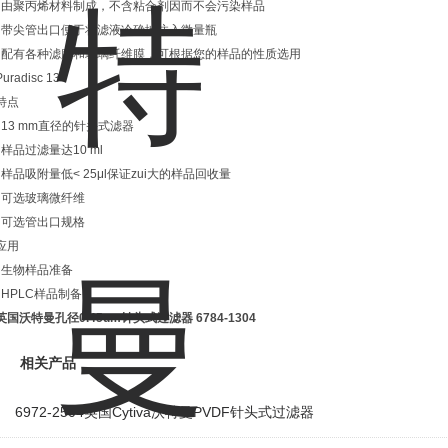
l 由聚丙烯材料制成，不含粘合剂因而不会污染样品
l 带尖管出口便于将滤液冷确地注入微量瓶
l 配有各种滤膜和玻璃纤维膜，可根据您的样品的性质选用
Puradisc 13
特点
l 13 mm直径的针头式滤器
l 样品过滤量达10 ml
l 样品吸附量低< 25μl保证zui大的样品回收量
l 可选玻璃微纤维
l 可选管出口规格
应用
l 生物样品准备
l HPLC样品制备
英国沃特曼孔径0.45um针头式过滤器
6784-1304
相关产品
6972-2504英国Cytiva沃特曼PVDF针头式过滤器