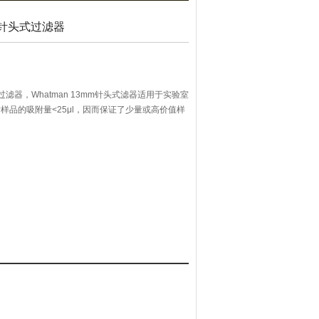
m针头式过滤器
过滤器，Whatman 13mm针头式滤器适用于实验室
对样品的吸附量<25μl，因而保证了少量或高价值样
、医疗级别包装可选，还有特殊管出口可用于高精确
免了空气阻塞作用。