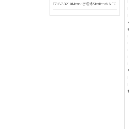
TZHVAB210Merck 密理博Steritest® NEO
设备