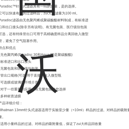
Puradisc™针头式滤器具有一liu的质量，是
的选择。
它可以快速有效的过滤样品，zui大过滤量为100 ml。
Puradisc滤器由无色聚丙烯或聚碳酸酯材料制成，有标准进
口和出口接头(除非另有说明)。有无菌包装、医疗级别包装
可选，还有特殊管出口可用于高精确度样品分离回收入微型
管，避免了空气阻塞作用。
特点和优点
l 无色聚丙烯(Puradisc 30和Aqua 30是聚碳酸酯)
l 标准进口和出口接头
l 无菌包装和医疗级别包装
l 管出口规格(可选)用于直接回收入微型瓶
l 可选膜或玻璃微纤维介质
l 对于一些重要的应用，有无菌包装供您选择
l 多种材质滤膜
产品详细介绍：
Whatman 13mm针头式滤器适用于实验室少量（<10ml）样品的过滤。对样品的吸附
量。
l 适用小量样品的过滤。对样品的吸附量低，保证了zui大样品回收量