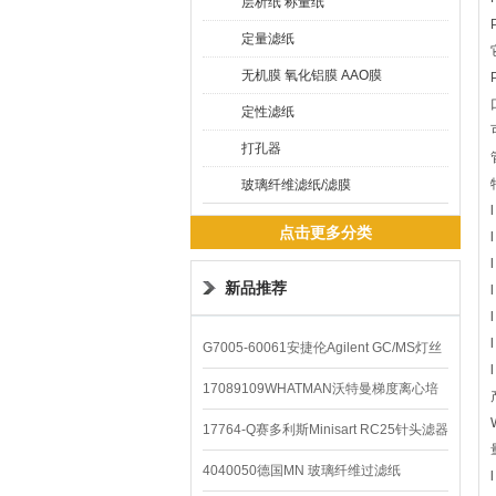
层析纸 称量纸
定量滤纸
无机膜 氧化铝膜 AAO膜
定性滤纸
打孔器
玻璃纤维滤纸/滤膜
点击更多分类
新品推荐
G7005-60061安捷伦Agilent GC/MS灯丝
配件
17089109WHATMAN沃特曼梯度离心培
养基
17764-Q赛多利斯Minisart RC25针头滤器
4040050德国MN 玻璃纤维过滤纸