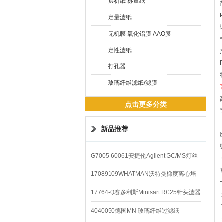
层析纸 称量纸
定量滤纸
无机膜 氧化铝膜 AAO膜
定性滤纸
打孔器
玻璃纤维滤纸/滤膜
点击更多分类
新品推荐
G7005-60061安捷伦Agilent GC/MS灯丝
配件
17089109WHATMAN沃特曼梯度离心培
养基
17764-Q赛多利斯Minisart RC25针头滤器
4040050德国MN 玻璃纤维过滤纸