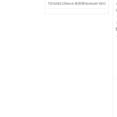
TZHVAB210Merck 密理博Steritest® NEO
设备