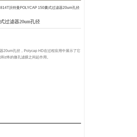
2814T沃特曼POLYCAP 150囊式过滤器20um孔径
0囊式过滤器20um孔径
滤器20um孔径，Polycap HD在过程应用中展示了它
和z终的微孔滤膜之间起作用。