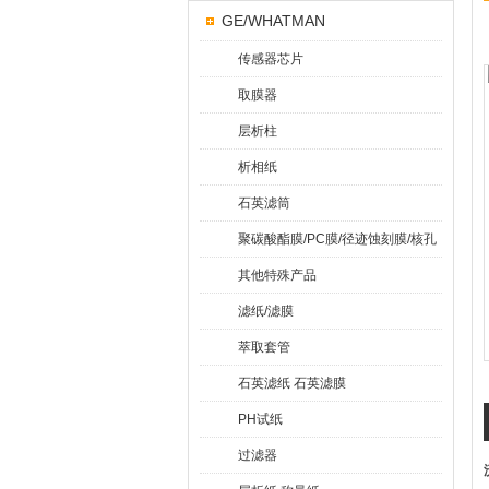
GE/WHATMAN
传感器芯片
取膜器
层析柱
析相纸
石英滤筒
聚碳酸酯膜/PC膜/径迹蚀刻膜/核孔
膜
其他特殊产品
滤纸/滤膜
萃取套管
石英滤纸 石英滤膜
PH试纸
过滤器