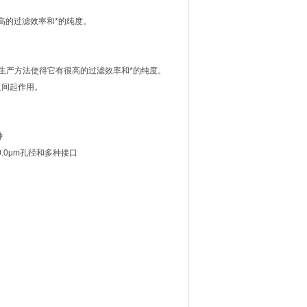
很高的过滤效率和*的纯度。
的原料和生产方法使得它有很高的过滤效率和*的纯度。
之间起作用。
钟
0.0μm孔径和多种接口