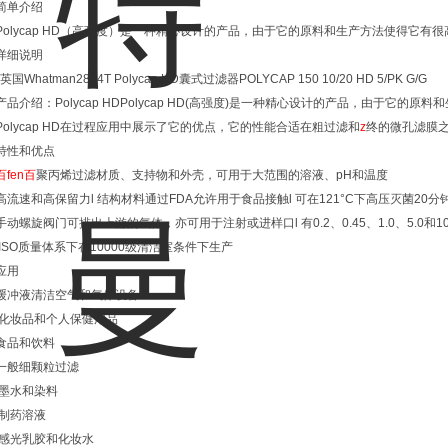
简单介绍
Polycap HD（高强度）是一种精心设计的产品，由于它的原料和生产方法使得它有
详细说明
*英国Whatman2814T Polycap HD囊式过滤器POLYCAP 150 10/20 HD 5/PK G/G
产品介绍：Polycap HDPolycap HD(高强度)是一种精心设计的产品，由于它
Polycap HD在过程应用中展示了它的优点，它的性能合适在粗过滤和
z
终的微孔滤膜
特性和优点
百fen百
聚丙烯过滤材质、支持物和外壳，可用于大范围的溶液、pH和温度
高流速和高保留力l 结构材料通过FDA允许用于食品接触l 可在121°C下高压灭菌20分
手动螺旋阀门可排出上游的气体，亦可用于注射或进样口l 有0.2、0.45、1.0、5.0和1
ISO质量体系下在10000级清洁室条件下生产
应用
缓冲液清洁空气和气体设备
化妆品和个人保健用品
食品和饮料
一般细颗粒过滤
墨水和染料
制药溶液
感光乳胶和化妆水