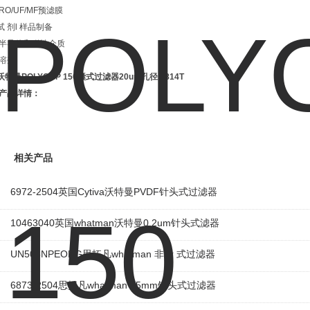
RO/UF/MF预滤膜
试 剂l 样品制备
半导体和磁性介质
溶剂
沃特曼POLYCAP 150囊式过滤器20um孔径
2814T
产品详情：
相关产品
6972-2504英国Cytiva沃特曼PVDF针头式过滤器
10463040英国whatman沃特曼0.2um针头式滤器
UN503NPEORG思拓凡whatman 非针 式过滤器
6873-2504思拓凡whatman 25mm针头式过滤器