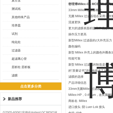
真空泵
密理博Millex-GS MCE膜针头
测试纸
33mm Millex 过滤器概述
无菌 Millex 过滤器现在采用一种
其他特殊产品
流速更快
培养皿
更大的滤膜表面积提高了流速和
试剂
操作压力更高
新型Millex 过滤器的z大外壳压力 
纯化柱
颜色编码
过滤器
新型 Millex 外壳上的颜色外
性能可靠
超滤离心管
新型 Millex 过滤器的制造
层析柱 层析板
的“质量证书”详细地描述了 Milli
滤膜
滤膜的选择
产品详细信息
点击更多分类
33mm无菌Millex过滤器
Millex-HP，0.45 µm，改良
新品推荐
商标名: Millex
进口接头: 阴 Luer-Lok 接头
G7005-60061安捷伦Agilent GC/MS灯丝