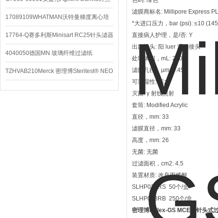
色码: 绿色
滤膜商标名: Millipore Express P
配件
17089109WHATMAN沃特曼梯度离心培
*大进口压力，bar (psi): ≤10 (145
养基
17764-Q赛多利斯Minisart RC25针头滤器
直接病人护理，是/否: Y
出口接头: 阳 luer 滑动接头
4040050德国MN 玻璃纤维过滤纸
处理体积，mL: 200
滤膜孔径，µm: 0.45
TZHVAB210Merck 密理博Steritest® NEO
可润湿性: 亲水
设备
灭菌: γ 射线照射
套筒: Modified Acrylic
直径，mm: 33
滤膜直径，mm: 33
高度，mm: 26
无菌: 无菌
过滤面积，cm2: 4.5
装置材质: 改良丙烯酸
SLHP033RS 50个/盒
SLHP033RB 250个/盒
密理博Millex-GS MCE膜针头