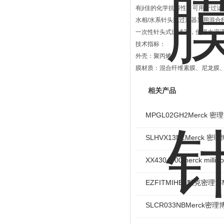
有ji佳的化学抗溶性。可用于过
水相/水系针头式过滤器采用混合纤维
一次性针头式过滤器，使得水溶
技术指标：
外壳：聚丙烯
膜材质：混合纤维素膜、尼龙膜、
相关产品
MPGL02GH2Merck 
SLHVX13NLMerck 密理
XX4304700merck mill
EZFITMIHE3默克密理博
SLCR033NBMerck密