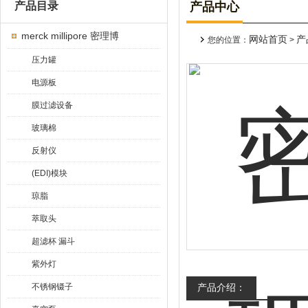
产品目录
产品中心
merck millipore 密理博
网站首页
产
您的位置：
>
压力罐
电源板
膜过滤设备
玻璃棉
反射仪
(EDI)模块
琼脂
萃取头
超滤杯 漏斗
紫外灯
不锈钢镊子
产品介绍：