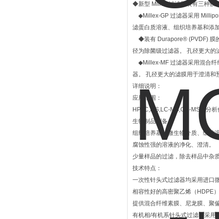
◆新型 Millex 过滤器装有三种膜：Mil
◆Millex-GP 过滤器采用 Mil
滤蛋白质溶液、组织培养基和添加剂中
◆装有 Durapore® (PVDF
径为除菌级过滤器。 孔径更大的
◆Millex-MF 过滤器采用混
器。 孔径更大的滤膜用于澄清和
详细说明：
应用范围：
HPLC,MS,LC-MS,GC-M
生物制品制备。
组织培养基、微生物介质、缓冲
腐蚀性强的溶液的净化、澄清。
少量样品的过滤，除去样品中杂
技术特点：
一次性针头式过滤器均采用进口
相容性好的高密聚乙烯（HDPE
提供混合纤维素膜、尼龙膜、聚偏
有机相/有机系针头式过滤器采用