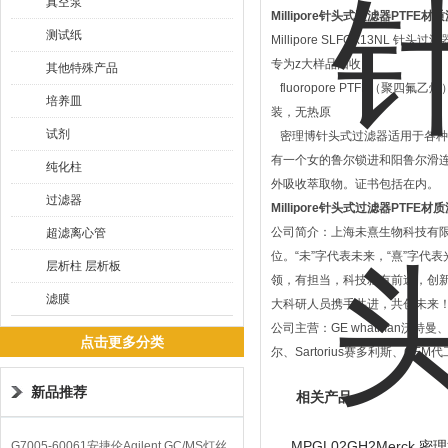
真空泵
Millipore针头式过滤器PTFE材
测试纸
Millipore SLFGX13NL 针头过滤
专为z大样品回收
其他特殊产品
fluoropore PTFE（聚
培养皿
装，无热原
试剂
密理博针头式过滤器适用于各种
有一个女的鲁尔锁进和阳鲁尔滑连
纯化柱
外吸收萃取物。证书包括在内。
过滤器
Millipore针头式过滤器PTFE材
公司简介：上海未熹生物科技有限公
超滤离心管
位。“未”字代表未来，“熹”字
层析柱 层析板
领，有担当，科技就有前途，创
滤膜
大科研人员携手共进，共创未来
公司主营：GE whatman沃特曼、M
点击更多分类
尔、Sartorius赛多利斯、OE
新品推荐
相关产品
MPGL02GH2Merck 
G7005-60061安捷伦Agilent GC/MS灯丝