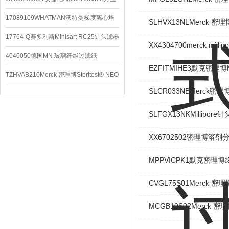
配件
17089109WHATMAN沃特曼梯度离心培
SLHVX13NLMerck 密理
养基
17764-Q赛多利斯Minisart RC25针头滤器
XX4304700merck mill
4040050德国MN 玻璃纤维过滤纸
EZFITMIHE3默克密理博
TZHVAB210Merck 密理博Steritest® NEO
SLCR033NBMerck密
设备
SLFGX13NKMillipo
XX6702502密理博溶
MPPVICPK1默克密理博
CVGL75S01Merck 密理
MCGB10S02Merck 密理