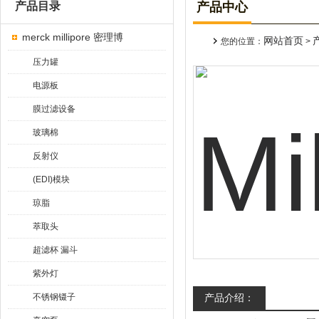
产品目录
产品中心
merck millipore 密理博
网站首页
您的位置：
>
压力罐
电源板
膜过滤设备
玻璃棉
反射仪
(EDI)模块
琼脂
萃取头
超滤杯 漏斗
紫外灯
不锈钢镊子
产品介绍：