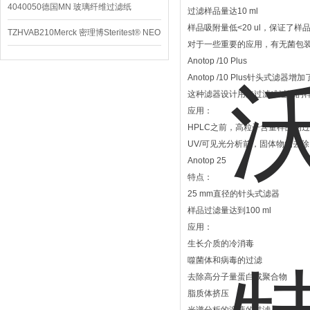
4040050德国MN 玻璃纤维过滤纸
过滤样品量达10 ml
样品吸附量低<20 ul，保证了样品
TZHVAB210Merck 密理博Steritest® NEO
对于一些重要的应用，有无菌包
设备
Anotop /10 Plus
Anotop /10 Plus针头式
这种滤器设计用来过滤难过滤的
应用：
HPLC之前，高粒子含量样品的
UV/可见光分析前，固体物的去除
Anotop 25
特点：
25 mm直径的针头式滤器
样品过滤量达到100 ml
应用：
生长介质的冷消毒
噬菌体和病毒的过滤
去除高分子量蛋白或聚合物
脂质体挤压