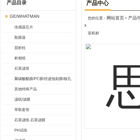
产品目录
产品中心
GE/WHATMAN
网站首页
产品
您的位置：
>
传感器芯片
室耗材
取膜器
层析柱
析相纸
石英滤筒
聚碳酸酯膜/PC膜/径迹蚀刻膜/核孔
膜
其他特殊产品
滤纸/滤膜
萃取套管
石英滤纸 石英滤膜
PH试纸