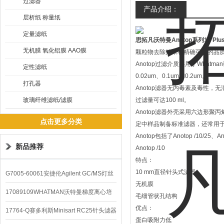
过滤器
产品介绍：
层析纸 称量纸
定量滤纸
思拓凡沃特曼Anotop系列10 Pl
无机膜 氧化铝膜 AAO膜
颗粒物去除效果和精确可靠的品
Anotop过滤介质采用了Whatm
定性滤纸
0.02um、0.1um和0.2um。
打孔器
Anotop滤器无内毒素及毒性，无
玻璃纤维滤纸/滤膜
过滤量可达100 ml。
Anotop滤器外壳采用六边形聚丙烯
点击更多分类
定中样品制备标准滤器，还常用
Anotop包括了Anotop /10/25、
新品推荐
Anotop /10
特点：
10 mm直径针头式滤器
G7005-60061安捷伦Agilent GC/MS灯丝
无机膜
配件
17089109WHATMAN沃特曼梯度离心培
毛细管状孔结构
优点：
养基
17764-Q赛多利斯Minisart RC25针头滤器
蛋白吸附力低