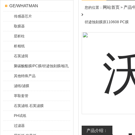
GE/WHATMAN
网站首页
产品
您的位置：
>
传感器芯片
径迹蚀刻膜原110608 PC膜
取膜器
层析柱
析相纸
石英滤筒
聚碳酸酯膜/PC膜/径迹蚀刻膜/核孔
膜
其他特殊产品
滤纸/滤膜
萃取套管
石英滤纸 石英滤膜
PH试纸
过滤器
产品介绍：