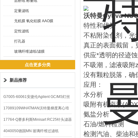
层析纸 称量纸
定量滤纸
沃特曼Cytiva N
无机膜 氧化铝膜 AAO膜
特性和优势
定性滤纸
不粘附染色剂，光
打孔器
真正的表面截留，
玻璃纤维滤纸/滤膜
供应*透明的径迹
不吸潮，滤液吸附z
点击更多分类
没有颗粒脱落，确
新品推荐
应用：
水分析
G7005-60061安捷伦Agilent GC/MS灯丝
吸附有机卤素(A
配件
17089109WHATMAN沃特曼梯度离心培
氨盐分析
养基
17764-Q赛多利斯Minisart RC25针头滤器
石油/燃料检测
4040050德国MN 玻璃纤维过滤纸
检测汽油、柴油和