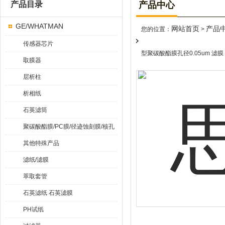
产品目录
产品中心
GE/WHATMAN
网站首页
产品
您的位置：
>
传感器芯片
型聚碳酸酯膜孔径0.05um 滤膜
取膜器
层析柱
析相纸
石英滤筒
聚碳酸酯膜/PC膜/径迹蚀刻膜/核孔
膜
其他特殊产品
滤纸/滤膜
萃取套管
石英滤纸 石英滤膜
PH试纸