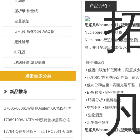
过滤器
产品介绍：
层析纸 称量纸
定量滤纸
思拓凡Whatman圆片型聚碳酸酯膜
无机膜 氧化铝膜 AAO膜
Nuclepore 聚碳酸脂膜
Nuclepore 径迹蚀刻聚碳
定性滤纸
整，并且呈现出非常低 水平的可
打孔器
玻璃纤维滤纸/滤膜
特性和优点
• 低蛋白吸附和低溶出，限度减
点击更多分类
• 化学稳定性和热稳定性高，适
• 低灰分和皮重 • 表面光滑平
新品推荐
• EPA 检测 • 寄生生物学
• 环境分析 • 燃料检验
• 空气分析 • 细胞生物学
G7005-60061安捷伦Agilent GC/MS灯丝
• 生物测定
配件
17089109WHATMAN沃特曼梯度离心培
• 水生微生物学
思拓凡Whatman圆片型聚碳酸酯膜
养基
17764-Q赛多利斯Minisart RC25针头滤器