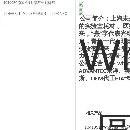
4040050德国MN 玻璃纤维过滤纸
TZHVAB210Merck 密理博Steritest® NEO
公司简介：上海未
设备
的实验室耗材 、医
来，
熹
字代表光
“
"
来，青年一代有理
技改变未来，科教
力，与广大科研人
公司主营：
GE wha
东洋、
ADVANTEC
斯、
代工
OEM
FTA
相关产品
10419518Whatman