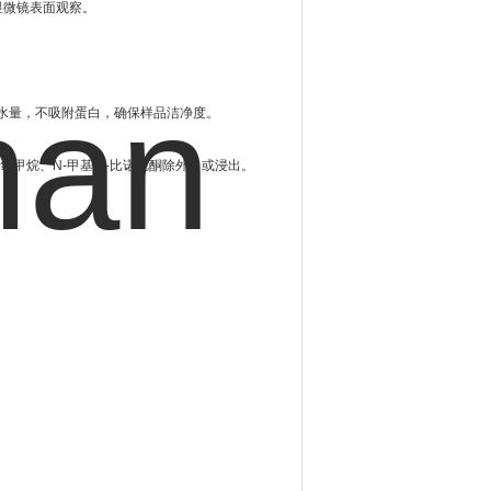
便显微镜表面观察。
吸水量，不吸附蛋白，确保样品洁净度。
甲烷、N-甲基-2-比诺烷酮除外）或浸出。