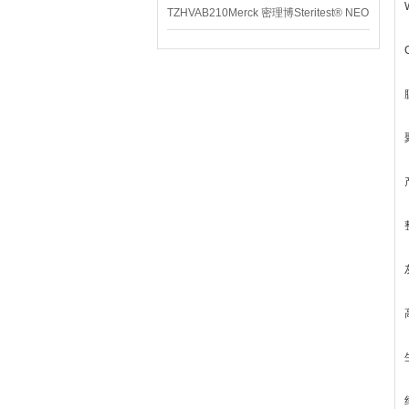
TZHVAB210Merck 密理博Steritest® NEO
设备