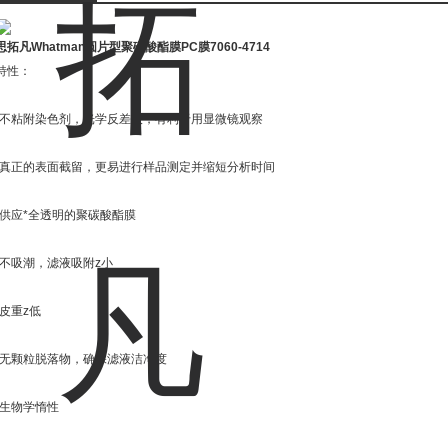
思拓凡Whatman圆片型聚碳酸酯膜PC膜
7060-4714
特性：
·不粘附染色剂，光学反差大，有利于用显微镜观察
·真正的表面截留，更易进行样品测定并缩短分析时间
·供应*全透明的聚碳酸酯膜
·不吸潮，滤液吸附z小
·皮重z低
·无颗粒脱落物，确保滤液洁净度
·生物学惰性