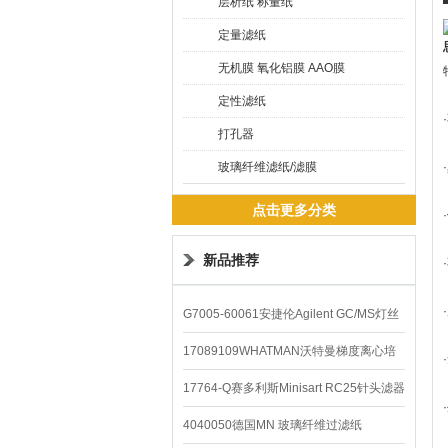
层析纸 称量纸
定量滤纸
无机膜 氧化铝膜 AAO膜
定性滤纸
打孔器
玻璃纤维滤纸/滤膜
点击更多分类
新品推荐
G7005-60061安捷伦Agilent GC/MS灯丝
配件
17089109WHATMAN沃特曼梯度离心培
养基
17764-Q赛多利斯Minisart RC25针头滤器
4040050德国MN 玻璃纤维过滤纸