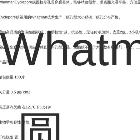
WhatmanCyclepore膜圆柱形孔贯穿膜基体，能够精确截留，膜表面光滑平整，方
Cyclepore膜运用的Whatman技术生产，膜孔径大小精确、膜孔分布严格。
膜由高品质的聚碳酸酯制成，化学抗性*越、抗热性，无任何添加剂，皮重z低，z小
聚碳酸酯膜亲水，供应各种直径和孔径产品。聚酯膜不溶于大多数有机溶剂（lv仿、二氯
产品详情
整包数量 100片
灰分量 0.6 μg/ cm2
高压蒸汽灭菌 在121℃下30分钟
生物学相容性 惰性
纤维脱落 否