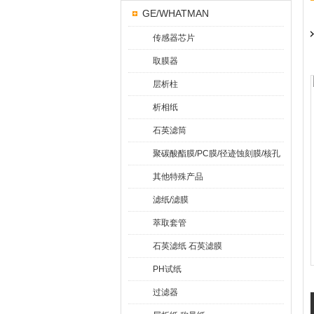
GE/WHATMAN
传感器芯片
取膜器
层析柱
析相纸
石英滤筒
聚碳酸酯膜/PC膜/径迹蚀刻膜/核孔
膜
其他特殊产品
滤纸/滤膜
萃取套管
石英滤纸 石英滤膜
PH试纸
过滤器