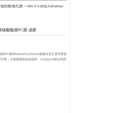
迹蚀刻膜/核孔膜
> 7060-4714思拓凡Whatman
型聚碳酸酯膜PC膜 滤膜
膜PC膜WhatmanCyclepore膜圆柱形孔贯穿膜基
整，方便显微镜表面观察。Cyclepore膜运用的
大小精确、膜孔分布严格。