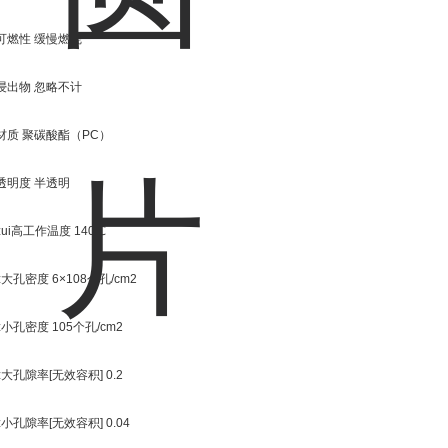
可燃性 缓慢燃烧
浸出物 忽略不计
材质 聚碳酸酯（PC）
透明度 半透明
zui高工作温度 140℃
z大孔密度 6×108个孔/cm2
z小孔密度 105个孔/cm2
z大孔隙率[无效容积] 0.2
z小孔隙率[无效容积] 0.04