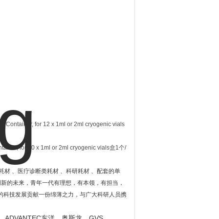
ainer, for 12 x 1ml or 2ml cryogenic vials
, for 30 x 1ml or 2ml cryogenic vials盒1个/
耗材 、医疗诊断类耗材 、科研耗材 、配套的单
创新的未来，青年一代有理想，有本领，有担当，
的科技发展贡献一份绵薄之力，与广大科研人员携
ADVANTEC
GVS
、
东洋、奥斯龙、
、