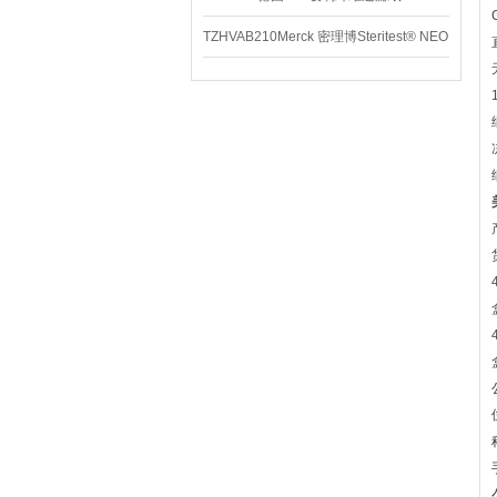
TZHVAB210Merck 密理博Steritest® NEO
设备