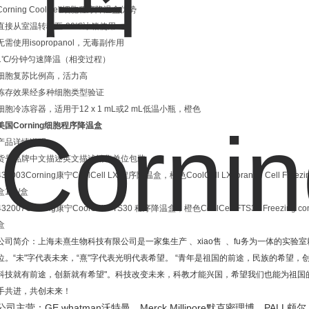
Corning CoolCell细胞程序降温盒优势
直接从室温转移至-80℃冰箱使用
无需使用isopropanol，无毒副作用
1℃/分钟匀速降温（相变过程）
细胞复苏比例高，活力高
冻存效果经多种细胞类型验证
细胞冷冻容器，适用于12 x 1 mL或2 mL低温小瓶，橙色
美国Corning细胞程序降温盒
产品详情说明：
货号品牌中文描述英文描述销售单位包装
432003Corning康宁CoolCell LX 程序降温盒，橙色CoolCell LX, orange Cell Freezing Cont
盒1个/盒
432007Corning康宁CoolCell FTS30 程序降温盒，橙色CoolCell FTS30 Freezing container
盒
公司简介：上海未熹生物科技有限公司是一家集生产
、
xiao
售
、
fu
务为一体的实验室
位。
“
未
"
字代表未来，
“
熹
"
字代表光明代表希望。
“
青年是祖国的前途，民族的希望，
科技就有前途，创新就有希望
"
。科技改变未来，科教才能兴国，希望我们也能为祖国
手共进，共创未来！
GE whatman
Merck Millipore
PALL
公司主营：
沃特曼、
默克密理博、
颇尔