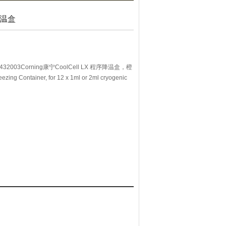
降温盒
2003Corning康宁CoolCell LX 程序降温盒，橙
ezing Container, for 12 x 1ml or 2ml cryogenic