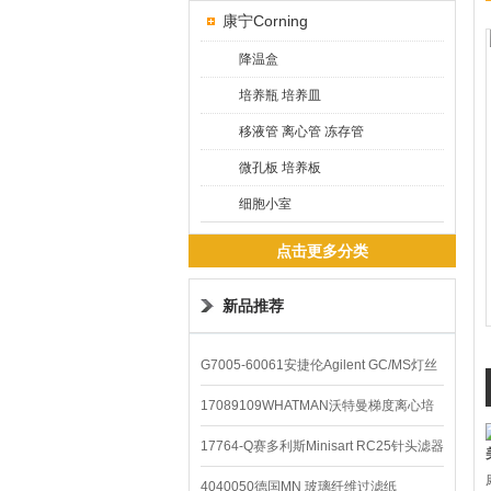
康宁Corning
降温盒
培养瓶 培养皿
移液管 离心管 冻存管
微孔板 培养板
细胞小室
点击更多分类
新品推荐
G7005-60061安捷伦Agilent GC/MS灯丝
配件
17089109WHATMAN沃特曼梯度离心培
养基
17764-Q赛多利斯Minisart RC25针头滤器
4040050德国MN 玻璃纤维过滤纸