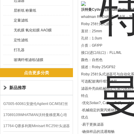
过滤器
沃特曼Cytiva孔径1um Roby 
层析纸 称量纸
whatman ReZist针头式滤器：等
定量滤纸
Roby 25针头式滤器
无机膜 氧化铝膜 AAO膜
直径：25mm
孔径：1.0um
定性滤纸
介质：GF/PP
打孔器
接口(进口/出口)：FLL/ML
玻璃纤维滤纸/滤膜
颜色：自然色
描述：Roby 25/GF92
点击更多分类
Roby 25针头式滤器可与自动化
可选配玻璃纤维预滤层。
新品推荐
滤器外壳由机械稳定性聚丙烯材
特点
·优化Sotax?, Caliper? (Zymark
G7005-60061安捷伦Agilent GC/MS灯丝
·机械稳定的聚丙烯材料
配件
17089109WHATMAN沃特曼梯度离心培
优点
·易于更换滤器
养基
17764-Q赛多利斯Minisart RC25针头滤器
·确保样品的流通顺畅