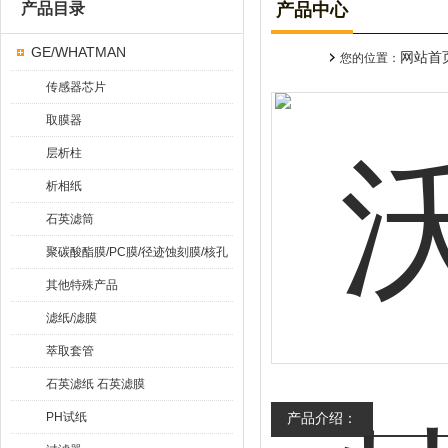
产品目录
产品中心
GE/WHATMAN
网站首
您的位置：
传感器芯片
取膜器
层析柱
析相纸
石英滤筒
聚碳酸酯膜/PC膜/径迹蚀刻膜/核孔
膜
其他特殊产品
滤纸/滤膜
萃取套管
石英滤纸 石英滤膜
PH试纸
产品介绍：