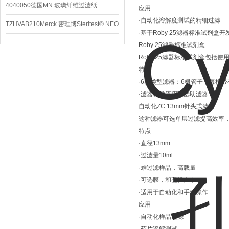
4040050德国MN 玻璃纤维过滤纸
应用
·自动化溶解度测试的精细过滤
TZHVAB210Merck 密理博Steritest® NEO
·基于Roby 25滤器标准试剂盒
设备
Roby 25滤器标准试剂盒
Roby 25滤器标准试剂盒包
特点
·6种类型滤器：6根管子，每根带
·滤器标准流程可选助滤器
自动化ZC 13mm针头式滤器
这种滤器可选单层过滤提高效率
特点
·直径13mm
·过滤量10ml
·难过滤样品，高载量
·可选膜，和孔径大小
·适用于自动化和手动操作
应用
·自动化样品过滤