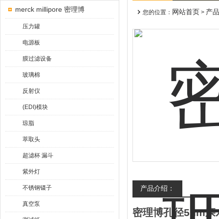
merck millipore 密理博
网站首页
产
您的位置：
>
压力罐
电源板
膜过滤设备
玻璃棉
反射仪
(EDI)模块
琼脂
萃取头
超滤杯 漏斗
紫外灯
不锈钢镊子
产品介绍：
真空泵
密理博孔径5um