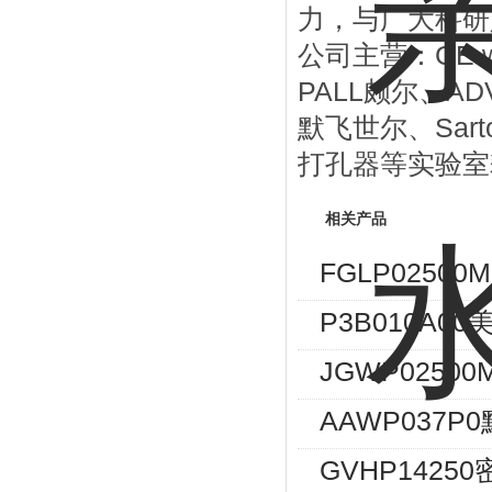
力，与广大科研
GE 
公司主营：
PALL
AD
颇尔、
Sart
默飞世尔、
打孔器等实验室
相关产品
FGLP02500
P3B010A0
JGWP02500
AAWP037
GVHP1425