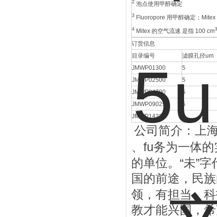
2
泡点使用甲醇确定
3
Fluoropore 用甲醇确定；Mitex
4
Mitex 的空气流速 是指 100 cm
订货信息
目录编号
滤膜孔径um
JMWP01300
5
JMWP02500
5
JMWP04700
5
JMWP09025
5
JMWP14225
5
公司简介：上
fu
、
务为一体的
“
”
的单位。
未
字
国的前途，民族
领，有担当，科
教才能兴国，希