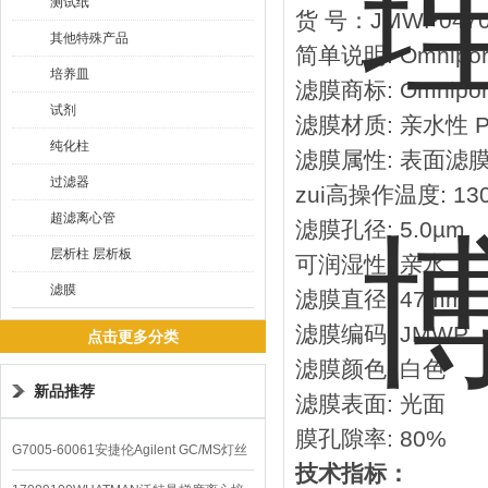
测试纸
货 号：JMWP047
其他特殊产品
简单说明: Omnip
培养皿
滤膜商标: Omnipor
试剂
滤膜材质: 亲水性 P
纯化柱
滤膜属性: 表面滤
过滤器
zui高操作温度: 130
超滤离心管
滤膜孔径: 5.0µm
层析柱 层析板
可润湿性: 亲水
滤膜
滤膜直径: 47mm
滤膜编码: JMWP
点击更多分类
滤膜颜色: 白色
新品推荐
滤膜表面: 光面
膜孔隙率: 80%
G7005-60061安捷伦Agilent GC/MS灯丝
技术指标：