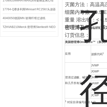
配件
17089109WHATMAN沃特曼梯度离心培
灭菌方法：高温高压灭菌
养基
17764-Q赛多利斯Minisart RC25针头滤器
细菌内毒素：0.5 E
4040050德国MN 玻璃纤维过滤纸
重量 溶出物：< 0.
密理博孔径5um
TZHVAB210Merck 密理博Steritest® NEO
订货信息：
设备
美国密理博
Omnipore™
（亲水）
1
应用
滤膜代码
JVWP
JGWP
澄清过滤酸、碱溶液
JHWP
和几乎所有溶剂
JAWP
JMWP
JCWP
1
对应目录编号的前 4 位