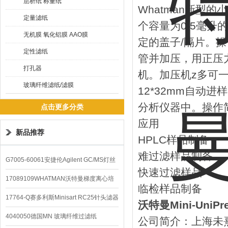
层析纸 称量纸
Whatman新型
定量滤纸
个容量为0.5毫
无机膜 氧化铝膜 AAO膜
定的盖子/隔片。
定性滤纸
管并加压，用正压
打孔器
机。加压机z多可一次
玻璃纤维滤纸/滤膜
12*32mm自动
分析仪器中。操作简
点击更多分类
应用
新品推荐
HPLC样品制备
难过滤样品制备
G7005-60061安捷伦Agilent GC/MS灯丝
快速过滤样品
配件
17089109WHATMAN沃特曼梯度离心培
临检样品制备
养基
17764-Q赛多利斯Minisart RC25针头滤器
沃特曼Mini-Uni
4040050德国MN 玻璃纤维过滤纸
公司简介：上海未熹