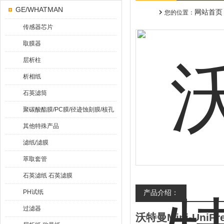
GE/WHATMAN
网站首页
您的位置：
传感器芯片
取膜器
层析柱
析相纸
石英滤筒
聚碳酸酯膜/PC膜/径迹蚀刻膜/核孔
膜
其他特殊产品
滤纸/滤膜
萃取套管
石英滤纸 石英滤膜
PH试纸
产品介绍：
过滤器
沃特曼Mini-Uni