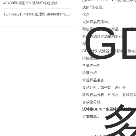
由Whatman GMF 150(密度按
4040050德国MN 玻璃纤维过滤纸
成的*预滤层。
TZHVAB210Merck 密理博Steritest® NEO
优点
去除样品污染物。
设备
即使是很难过滤的样品，也不需
是普通滤器过滤量的3-7倍
应用
GD/X针头式滤器为高颗粒含量样
溶解度测试
含量均一性
浓度分析
常规样品准备
食品分析，如牛奶、果汁等
环境样品分析，如污水、有机污
合成物分析
沃特曼GD/X™多层针头式滤器0.45u
订货信息：