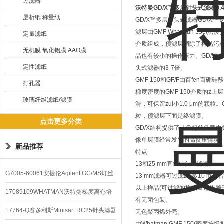
过滤器
沃特曼GD/X™多层针头式滤器0.45u
层析纸 称量纸
GD/X™多层针头式滤器GD/X
滤层由GMF Whatman 150(
定量滤纸
介质组成，预滤层消除了样品污
无机膜 氧化铝膜 AAO膜
品也有较小的操作压力。GD/X
定性滤纸
头式滤器的3-7倍。
GMF 150和GF/F由百fen百
打孔器
梯度密度的GMF 150介质的z
玻璃纤维滤纸/滤膜
滑，可保留zui小1.0 μm的颗粒。G
粒，预滤层下面是终滤膜。
点击更多分类
GD/X结构提供了非常好的负载
像单层膜经常发生的高反压情况
新品推荐
特点
13和25 mm直径针头式滤器。
G7005-60061安捷伦Agilent GC/MS灯丝
13 mm滤器可过滤zui多10 ml样
以上样品(可过滤的样品量还依赖
配件
17089109WHATMAN沃特曼梯度离心培
有无菌包装。
养基
17764-Q赛多利斯Minisart RC25针头滤器
无色聚丙烯外壳。