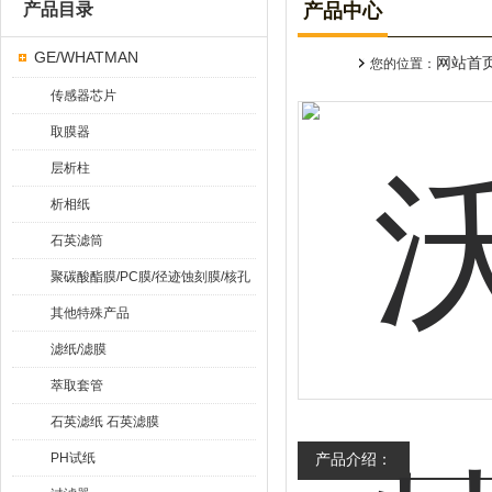
产品目录
产品中心
GE/WHATMAN
网站首
您的位置：
传感器芯片
取膜器
层析柱
析相纸
石英滤筒
聚碳酸酯膜/PC膜/径迹蚀刻膜/核孔
膜
其他特殊产品
滤纸/滤膜
萃取套管
石英滤纸 石英滤膜
PH试纸
产品介绍：