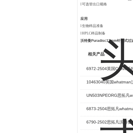
l
可选管出口规格
应用
l
生物样品准备
l
HPLC样品制备
沃特曼Puradisc13mm针头式过
相关产品
6972-2504英国Cyti
10463040英国whatm
UN503NPEORG思拓凡w
6873-2504思拓凡wha
6790-2502思拓凡沃特曼