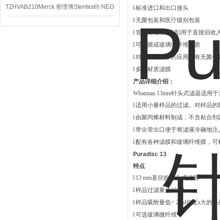
TZHVAB210Merck 密理博Steritest® NEO
l
标准进口和出口接头
l
无菌包装和医疗级别包装
设备
l
管出口规格
(
可选
)
用于直接回收
l
可选膜或玻璃微纤维介质
l
对于一些重要的应用，有无菌包
l
多种材质滤膜
产品详细介绍：
Whatman 13mm针头式滤器
l
适用小量样品的过滤。对样品的
l
由聚丙烯材料制成，不含粘合剂
l
带尖管出口便于将滤液冷确地注
l
配有各种滤膜和玻璃纤维膜，可
​Puradisc 13
特点
l
13 mm直径的针头式滤器
l
样品过滤量达10 ml
l
样品吸附量低< 25μl保证z大的
l
可选玻璃微纤维