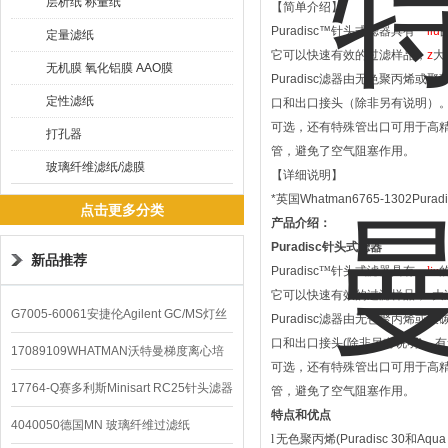
层析纸 称量纸
【简单介绍】
Puradisc™针头式滤器具有
一liu
定量滤纸
它可以快速有效的过滤样品，
z
大
无机膜 氧化铝膜 AAO膜
Puradisc滤器由无色聚丙烯或
定性滤纸
口和出口接头（除非另有说明）
可选，还有特殊管出口可用于高
打孔器
管，避免了空气阻塞作用。
玻璃纤维滤纸/滤膜
【详细说明】
*英国Whatman6765-1302Pura
点击更多分类
产品介绍：
Puradisc
针头式滤器
新品推荐
Puradisc
™针头式滤器具有
一liu
它可以快速有效的过滤样品，
z
大
G7005-60061安捷伦Agilent GC/MS灯丝
Puradisc
滤器由无色聚丙烯或聚
口和出口接头
(
除非另有说明
)
。有
配件
17089109WHATMAN沃特曼梯度离心培
可选，还有特殊管出口可
用于高
养基
17764-Q赛多利斯Minisart RC25针头滤器
管，避免了空气阻塞作用。
特点和优点
4040050德国MN 玻璃纤维过滤纸
l
无色聚丙烯
(Puradisc 30
和
Aqua