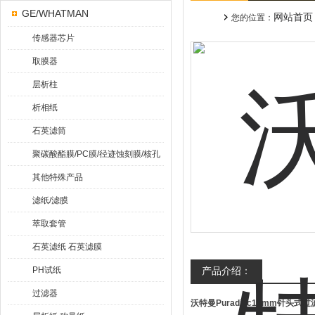
GE/WHATMAN
网站首页
您的位置：
传感器芯片
取膜器
层析柱
析相纸
石英滤筒
聚碳酸酯膜/PC膜/径迹蚀刻膜/核孔
膜
其他特殊产品
滤纸/滤膜
萃取套管
石英滤纸 石英滤膜
PH试纸
产品介绍：
过滤器
沃特曼Puradisc13mm针头式过