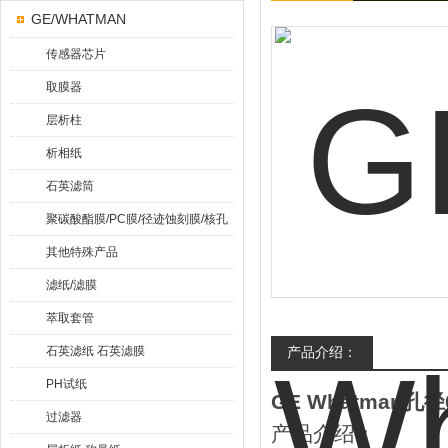
GE/WHATMAN
传感器芯片
取膜器
层析柱
析相纸
石英滤筒
聚碳酸酯膜/PC膜/径迹蚀刻膜/核孔
膜
其他特殊产品
滤纸/滤膜
萃取套管
石英滤纸 石英滤膜
产品介绍：
PH试纸
GE Whatman孔
过滤器
产品介绍：