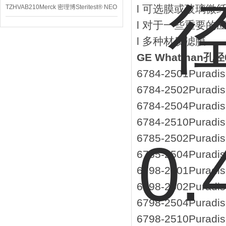
l 可选膜或玻璃微
TZHVAB210Merck 密理博Steritest® NEO
l 对于一些重要的
设备
l 多种材质滤膜
GE Whatman孔
6784-2501Puradisc
6784-2502Puradisc
6784-2504Puradisc
6784-2510Puradisc
6785-2502Puradisc
6785-2504Puradisc
6798-2501Puradisc
6798-2502Puradisc
6798-2504Puradisc
6798-2510Puradisc