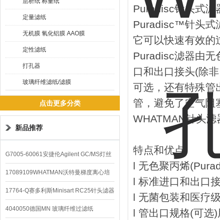
层析纸 称量纸
Puradisc针头式滤
定量滤纸
Puradisc™针
无机膜 氧化铝膜 AAO膜
它可以快速有效的过滤
定性滤纸
Puradisc滤
打孔器
口和出口接头(除
玻璃纤维滤纸/滤膜
可选，还有特殊管
管，避免了空气阻
点击更多分类
WHATMAN针头滤器6
新品推荐
特点和优点
G7005-60061安捷伦Agilent GC/MS灯丝
l 无色聚丙烯(Pura
配件
17089109WHATMAN沃特曼梯度离心培
l 标准进口和出口
养基
17764-Q赛多利斯Minisart RC25针头滤器
l 无菌包装和医疗
4040050德国MN 玻璃纤维过滤纸
l 管出口规格(可