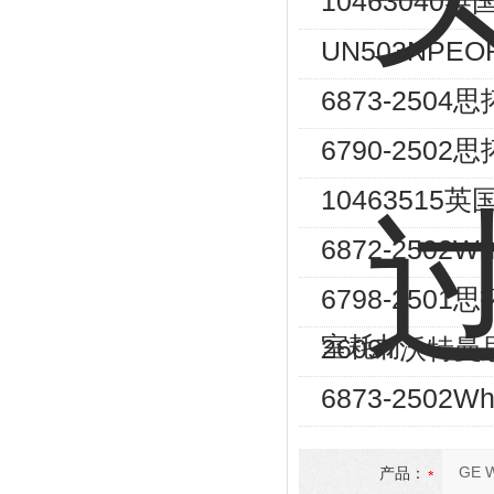
10463040
UN503NPE
6873-250
6790-250
10463515英
6872-2502
6798-2501
室耗材
2609T沃特
6873-2502
产品：