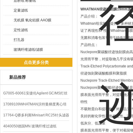
层析纸 称量纸
WHATMAN径迹蚀刻膜19mm直
定量滤纸
产品介绍：
无机膜 氧化铝膜 AAO膜
Whatman给实验者提供了多种
定性滤纸
证了再现性和*性。Whatman滤
无菌和消毒包装可用于特殊应用中
打孔器
产品特点：
玻璃纤维滤纸/滤膜
Nuclepore聚碳酸径迹蚀
光滑而平整，对提取物几乎没有
点击更多分类
Track-Etched Polycarbonate an
径迹蚀刻聚碳酸酯膜和聚脂膜
新品推荐
Nuclepore Track-Etched Me
Nuclepore聚碳酸酯径迹
G7005-60061安捷伦Agilent GC/MS灯丝
膜表面光滑而平整，对提取物几
特性
配件
17089109WHATMAN沃特曼梯度离心培
不吸附蛋白和提取物，对样品无
养基
17764-Q赛多利斯Minisart RC25针头滤器
良好的耐化学性和热稳定性，适
低灰分、低皮重
4040050德国MN 玻璃纤维过滤纸
膜表面光滑而平整，便于对截留