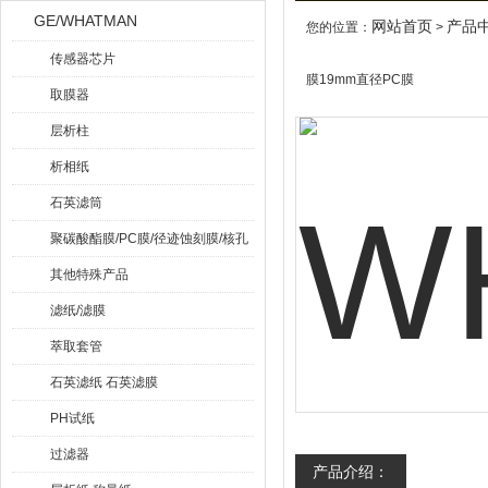
GE/WHATMAN
网站首页
产品
您的位置：
>
传感器芯片
膜19mm直径PC膜
取膜器
层析柱
析相纸
石英滤筒
聚碳酸酯膜/PC膜/径迹蚀刻膜/核孔
膜
其他特殊产品
滤纸/滤膜
萃取套管
石英滤纸 石英滤膜
PH试纸
过滤器
产品介绍：