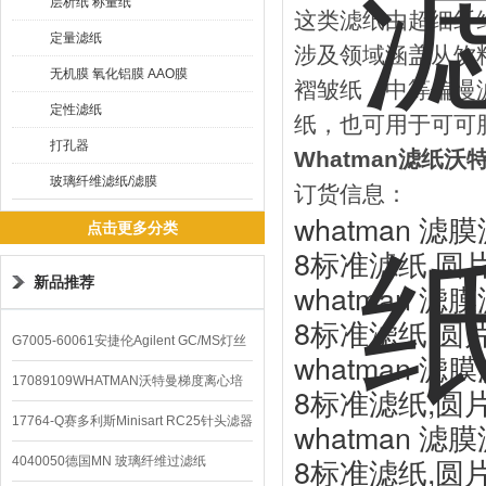
层析纸 称量纸
这类滤纸由超细纤
定量滤纸
涉及领域涵盖从饮
无机膜 氧化铝膜 AAO膜
褶皱纸，中等偏慢
定性滤纸
纸，也可用于可可
打孔器
Whatman滤纸沃特
玻璃纤维滤纸/滤膜
订货信息：
whatman 滤膜
点击更多分类
8标准滤纸,圆片,
新品推荐
whatman 滤膜
8标准滤纸,圆片,
G7005-60061安捷伦Agilent GC/MS灯丝
whatman 滤膜
配件
17089109WHATMAN沃特曼梯度离心培
8标准滤纸,圆片,
养基
17764-Q赛多利斯Minisart RC25针头滤器
whatman 滤膜
8标准滤纸,圆片,
4040050德国MN 玻璃纤维过滤纸