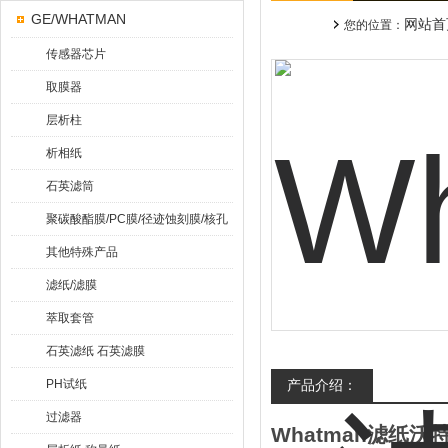
GE/WHATMAN
网站首
您的位置：
传感器芯片
取膜器
层析柱
析相纸
石英滤筒
聚碳酸酯膜/PC膜/径迹蚀刻膜/核孔
膜
其他特殊产品
滤纸/滤膜
萃取套管
石英滤纸 石英滤膜
PH试纸
产品介绍：
过滤器
Whatman滤纸沃特