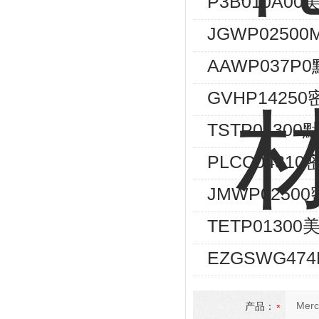
P3B010A0
JGWP02500
AAWP037
GVHP1425
TSTP0130
PLCC043
JMWP025
TETP0130
EZGSWG474
产品：