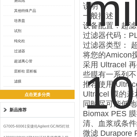
测试纸
说明
其他特殊产品
一般描述
培养皿
设备配置：超滤
试剂
过滤器代码：PL
纯化柱
过滤器类型： 
过滤器
将您的Amic
超滤离心管
采用 Ultrace
层析柱 层析板
些膜有一系列不
滤膜
推荐使用 Ult
Ultracel
点击更多分类
同时尽可能低地
新品推荐
Biomax P
清、血浆或条件
G7005-60061安捷伦Agilent GC/MS灯丝
微滤 Durapore