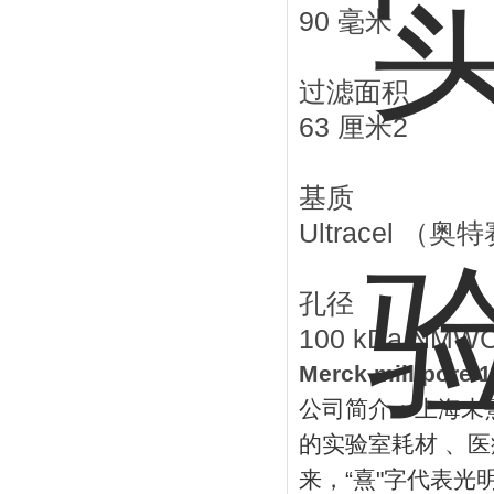
90 毫米
过滤面积
63 厘米2
基质
Ultracel （
孔径
100 kDa NMW
Merck millipor
公司简介：上海未
的实验室耗材
、医
来，
“
熹
"
字代表光