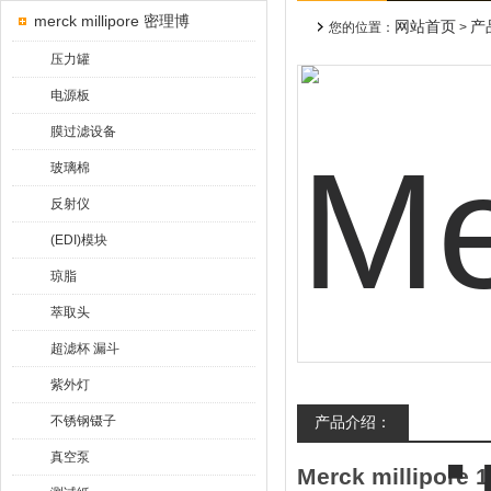
merck millipore 密理博
网站首页
产
您的位置：
>
压力罐
电源板
膜过滤设备
玻璃棉
反射仪
(EDI)模块
琼脂
萃取头
超滤杯 漏斗
紫外灯
不锈钢镊子
产品介绍：
真空泵
Merck millipor