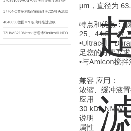
配件
17089109WHATMAN沃特曼梯度离心培
μm，直径为 63.
养基
17764-Q赛多利斯Minisart RC25针头滤器
4040050德国MN 玻璃纤维过滤纸
特点和优点：•
25、44.5、47、
TZHVAB210Merck 密理博Steritest® NEO
•Ultracel、
设备
足您的分离要求
•与Amicon搅拌
兼容 应用：
浓缩、缓冲液置
应用
30 kDa NMW
说明
属性