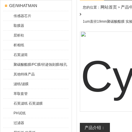
GE/WHATMAN
网站首页
产品
您的位置：
>
传感器芯片
1um直径19mm聚碳酸酯膜 实
取膜器
层析柱
析相纸
石英滤筒
聚碳酸酯膜/PC膜/径迹蚀刻膜/核孔
膜
其他特殊产品
滤纸/滤膜
萃取套管
石英滤纸 石英滤膜
PH试纸
过滤器
产品介绍：