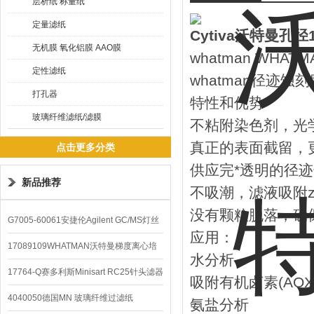
层析纸 称量纸
定量滤纸
Cytiva沃特曼孔
无机膜 氧化铝膜 AAO膜
whatman WH
定性滤纸
whatman径迹蚀
打孔器
特性和优势
玻璃纤维滤纸/滤膜
不粘附染色剂，光
真正的表面截留，
点击更多分类
供应完*透明的径
新品推荐
不吸潮，滤液吸附z
没有颗粒脱落，确
G7005-60061安捷伦Agilent GC/MS灯丝
应用：
配件
17089109WHATMAN沃特曼梯度离心培
水分析
养基
17764-Q赛多利斯Minisart RC25针头滤器
吸附有机卤素(A
4040050德国MN 玻璃纤维过滤纸
氨盐分析