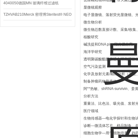
去除颗粒物和细菌、冷灭菌过滤、
4040050德国MN 玻璃纤维过滤纸
显微镜观察
TZHVAB210Merck 密理博Steritest® NEO
电子显微镜、落射荧光显微镜、
微生物分析
设备
微生物总数直接计数、采集/收
核酸研究
碱洗提和DNA pian段分级分离
海洋学研究
透明聚碳酸酯膜极适合研究浮游
空气污染监测
化学及放射元素/颗粒分析（灰尘
制备肿瘤药物脂质体
阿**热敏、shRNA-surviv
分析方法
重量法、比色法、吸光值、发射光谱
医疗领域
生物传感器―电化学探针和生物
诊断―微流体芯片、样品制备、
细胞生物学―用于细胞培养、趋