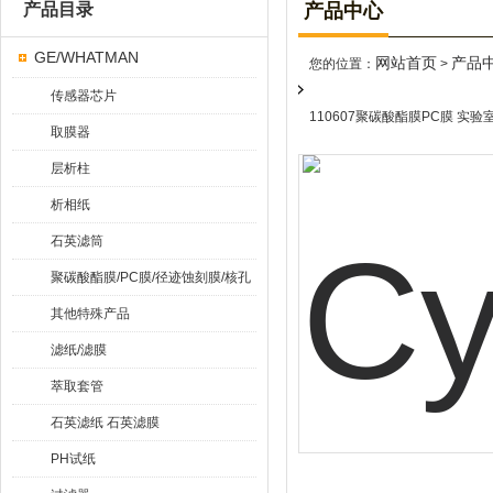
产品目录
产品中心
GE/WHATMAN
网站首页
产品
您的位置：
>
传感器芯片
110607聚碳酸酯膜PC膜 实验
取膜器
层析柱
析相纸
石英滤筒
聚碳酸酯膜/PC膜/径迹蚀刻膜/核孔
膜
其他特殊产品
滤纸/滤膜
萃取套管
石英滤纸 石英滤膜
PH试纸