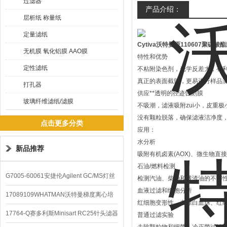
过滤器
产品介绍：
层析纸 称量纸
定量滤纸
Cytiva沃特曼原110607聚碳酸
无机膜 氧化铝膜 AAO膜
特性和优势
定性滤纸
不粘附染色剂，光学反差大，有
真正的表面截留，更易进行样品
打孔器
供应**透明的径迹蚀刻膜
玻璃纤维滤纸/滤膜
不吸潮，滤液吸附zui小，皮重极
没有颗粒脱落，确保滤液洁净度
点击更多分类
应用：
水分析
新品推荐
吸附有机卤素(AOX)、微生物
石油/燃料检测
G7005-60061安捷伦Agilent GC/MS灯丝
检测汽油、柴油和残渣油的不溶
血液过滤和细胞分析
配件
17089109WHATMAN沃特曼梯度离心培
红细胞变形性、去除白血球、红
养基
17764-Q赛多利斯Minisart RC25针头滤器
普通过滤实验