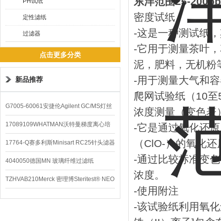
东洋范围25-200p
PH试纸
密度试纸
定性滤纸
-这是一种测试纸
过滤器
-它用于测量茶叶
点击更多分类
泥，肥料，无机粉
-用于测量大气和
新品推荐
爬网试验纸（10至5
G7005-60061安捷伦Agilent GC/MS灯丝
浓度测量（变色表）10,
配件
17089109WHATMAN沃特曼梯度离心培
-它是通过氧化还原
（ClO-）的氧化
养基
17764-Q赛多利斯Minisart RC25针头滤器
-通过比较标准变
4040050德国MN 玻璃纤维过滤纸
浓度。
TZHVAB210Merck 密理博Steritest® NEO
-使用附注
设备
-该试验纸利用氧