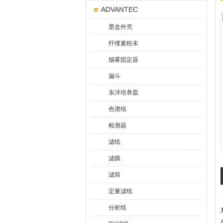
ADVANTEC
墨盒外壳
纤维素粉末
烟雾固定器
漏斗
东洋培养皿
色谱纸
检测器
滤纸
滤膜
滤筒
定量滤纸
分析纸