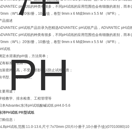
ADVANTEC pH试纸的种类有很多，不同pH试纸的应用范围也会有细微的差别，而本公
70mm（W*L）20张/册，10册/盒，卷型 9mm x 6 M或9mm x 5.5 M （W*R）。
产品描述
ADVANTEC pH试纸产品目录为您精选ADVANTEC pH试纸产品，ADVANTEC
ADVANTEC pH试纸的种类有很多，不同pH试纸的应用范围也会有细微的差别，而本公
70mm（W*L）20张/册，10册/盒，卷型 9mm x 6 M或9mm x 5.5 M （W*R）。
pH试纸
测定水溶液的pH值，方法简单；
配有标准变色表；
包装密闭性高，不受外部影响以防止试纸变质；
有书型、卷状和瓶装。
主要用途：
学校教学、排水检查、工程管理等
日本Advantec东洋pH试纸酸碱试纸 pH4.0-5.6
东洋PH试纸 PR型试纸
订购信息：
ALB
pH试纸,范围:11.0-13.6,尺寸:7x70mm (20片/小册子,10小册子/盒)(07010080)
10