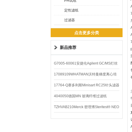
PH试纸
定性滤纸
过滤器
点击更多分类
新品推荐
G7005-60061安捷伦Agilent GC/MS灯丝
配件
17089109WHATMAN沃特曼梯度离心培
养基
17764-Q赛多利斯Minisart RC25针头滤器
4040050德国MN 玻璃纤维过滤纸
TZHVAB210Merck 密理博Steritest® NEO
设备