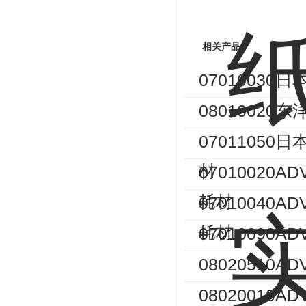
相关产品
07010030
08010020
07011050日
材
07010020
耗材
07010040A
耗材
07010090A
08020510
08020010