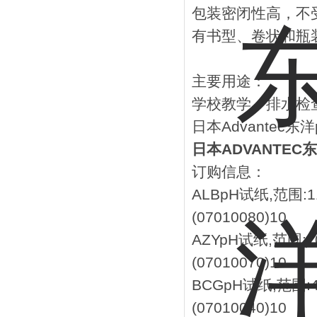
包装密闭性高，不
有书型、卷状和瓶
主要用途：
学校教学、排水检
日本Advantec东洋
日本ADVANTEC东
订购信息：
ALB
pH试纸,范围:11
(07010080)
10
AZY
pH试纸,范围:10
(07010070)
10
BCG
pH试纸,范围:4
(07010040)
10