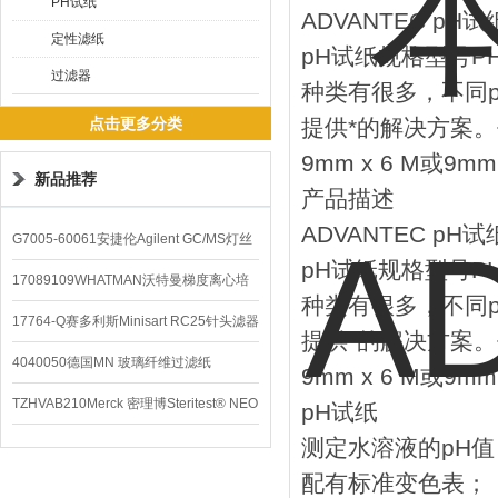
PH试纸
ADVANTEC pH
定性滤纸
pH试纸规格型号P
过滤器
种类有很多，不同
点击更多分类
提供*的解决方案。书
9mm x 6 M或9mm
新品推荐
产品描述
ADVANTEC pH
G7005-60061安捷伦Agilent GC/MS灯丝
pH试纸规格型号P
配件
17089109WHATMAN沃特曼梯度离心培
种类有很多，不同
养基
17764-Q赛多利斯Minisart RC25针头滤器
提供*的解决方案。书
4040050德国MN 玻璃纤维过滤纸
9mm x 6 M或9mm
TZHVAB210Merck 密理博Steritest® NEO
pH试纸
测定水溶液的pH
设备
配有标准变色表；