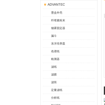
ADVANTEC
墨盒外壳
纤维素粉末
烟雾固定器
漏斗
东洋培养皿
色谱纸
检测器
滤纸
滤膜
滤筒
定量滤纸
分析纸