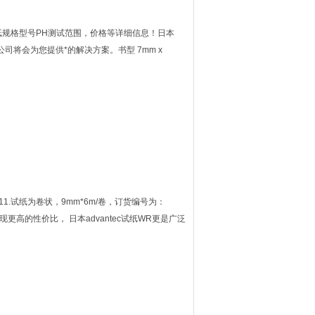
 pH试纸规格型号PH测试范围，价格等详细信息！日本
司将会为您提供*的解决方案。书型 7mm x
8,9,10,11.试纸为卷状，9mm*6m/卷，订货编号为：
现更高的性价比， 日本advantec试纸WR更是广泛