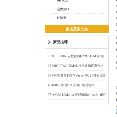
PH试纸
定性滤纸
过滤器
点击更多分类
新品推荐
G7005-60061安捷伦Agilent GC/MS灯丝
配件
17089109WHATMAN沃特曼梯度离心培
养基
17764-Q赛多利斯Minisart RC25针头滤器
4040050德国MN 玻璃纤维过滤纸
TZHVAB210Merck 密理博Steritest® NEO
设备