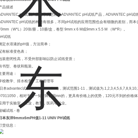
产品描述
ADVANTEC pH试纸产品目录为您精选ADVANTEC pH试纸产品，ADVANTEC
ADVANTEC pH试纸的种类有很多，不同pH试纸的应用范围也会有细微的差别，而本公
70mm（W*L）20张/册，10册/盒，卷型 9mm x 6 M或9mm x 5.5 M （W*R）。
pH试纸
测定水溶液的pH值，方法简单；
配有标准变色表；
包装密闭性高，不受外部影响以防止试纸变质；
有书型、卷状和瓶装。
主要用途：
学校教学、排水检查、工程管理等
日本advantec试纸UNIV(Spare Roll)，测试范围1-11，测试值为.1,2,3,4,5,6,7,
07011050，相对于另一知**牌德国mn的，更具有价格上的优势，120元不到的价格体
应用于实验室，工业，教育，医药等行业。
酸碱试纸 - 卷
日本东洋9mmx6mPH值1-11 UNIV PH试纸
订货信息：