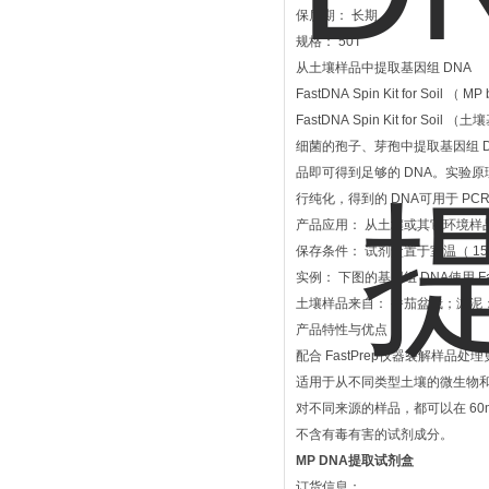
保质期： 长期
规格： 50T
从土壤样品中提取基因组 DNA
FastDNA Spin Kit for Soi
FastDNA Spin Kit fo
细菌的孢子、芽孢中提取基因组 D
品即可得到足够的 DNA。实验原
行纯化，得到的 DNA可用于 P
产品应用： 从土壤或其它环境样品
保存条件： 试剂盒置于室温（ 15
实例： 下图的基因组 DNA使用 FastD
土壤样品来自： 番茄盆栽；淤
产品特性与优点
配合 FastPrep仪器裂解样品
适用于从不同类型土壤的微生物和
对不同来源的样品，都可以在 60min
不含有毒有害的试剂成分。
MP DNA提取试剂盒
订货信息：