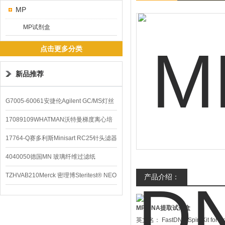
MP
MP试剂盒
点击更多分类
新品推荐
G7005-60061安捷伦Agilent GC/MS灯丝
配件
17089109WHATMAN沃特曼梯度离心培
养基
17764-Q赛多利斯Minisart RC25针头滤器
4040050德国MN 玻璃纤维过滤纸
TZHVAB210Merck 密理博Steritest® NEO
产品介绍：
设备
MP DNA提取试剂盒
英文名： FastDNA Spin Kit for So