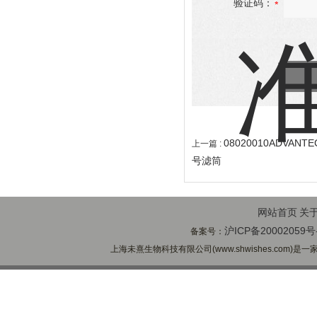
验证码：
08020010ADVAN
上一篇 :
号滤筒
网站首页
关
沪ICP备20002059号
备案号：
上海未熹生物科技有限公司(www.shwishes.com)是