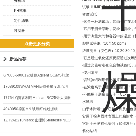
分析纸
试纸
HUMIDITY CHART
干燥度标准
PH试纸
密度试纸
定性滤纸
-这是一种测试纸，其由于存在水
-它用于测量茶叶，花粉，面粉
过滤器
-用于测量大气和容器中的湿度（
点击更多分类
爬网试验纸（10至50 ppm）
浓度测量（变色表）10,20,30,40,5
-它是通过氧化还原反应通过次氯
新品推荐
-通过比较标准变色台和试验纸，
-使用附注
G7005-60061安捷伦Agilent GC/MS灯丝
-该试验纸利用氧化还原反应，如
配件
17089109WHATMAN沃特曼梯度离心培
-在浓度高于测量范围的情况下，
-不能用于测量氯离子（CL-）。
养基
17764-Q赛多利斯Minisart RC25针头滤器
水试纸
4040050德国MN 玻璃纤维过滤纸
由于水附着力，它是一种从白色
它用于检测固体表面上的粘附水
TZHVAB210Merck 密理博Steritest® NEO
它用于检测有机溶剂（如挥发油
氯化钴纸
设备