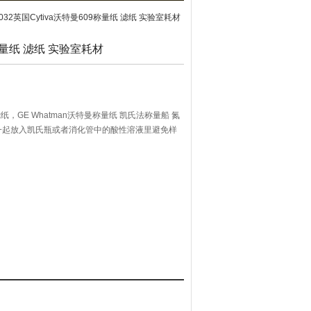
13032英国Cytiva沃特曼609称量纸 滤纸 实验室耗材
9称量纸 滤纸 实验室耗材
 滤纸，GE Whatman沃特曼称量纸 凯氏法称量船 氮
一起放入凯氏瓶或者消化管中的酸性溶液里避免样
检测结果。是转移凯氏定氮法样品Z为快速、安全和