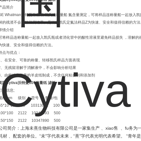
产品简介
GE Whatman沃特曼称量纸 凯氏法称量船 氮含量测定，可将样品连称量船一起放
解的残渣不会影响检测结果。是转移凯氏定氮法样品Z为快速、安全和值得信赖的方法
详情介绍
可将样品连称量船一起放入凯氏瓶或者消化管中的酸性溶液里避免样品损失 ，溶解的残
为快速、安全和值得信赖的方法。
特点与优点：
1、在安全、可靠的称量、转移凯氏样品方面表现
2、无残留溶解于消解液中，不会影响分析结果
3、由极地含氮量的羊皮纸制成，不含任何粘合剂和添加剂
英国Cytiva沃特曼609称量纸 滤纸
订货信息;
规格mm 级别 货号 数量/包
55*10*10 609 10313032 100
100*100 2122 10347893 500
150*150 2122 10347890 500
xiao
fu
公司简介：上海未熹生物科技有限公司是一家集生产
、
售
、
务为
“
"
“
"
“
耗材 、配套的单位。
未
字代表未来，
熹
字代表光明代表希望。
青年是