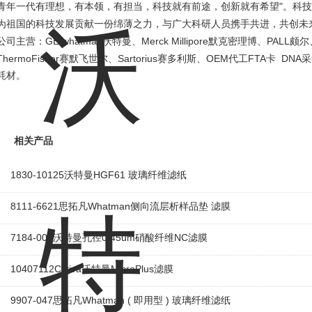
"
青年一代有理想，有本领，有担当，科技就有前途，创新就有希望
。科技
为祖国的科技发展贡献一份绵薄之力，与广大科研人员携手共进，共创未
GE whatman
Merck Millipore
PALL
公司主营：
沃特曼、
默克密理博、
颇尔
ThermoFisher
Sartorius
OEM
FTA
DNA
赛默飞世尔、
赛多利斯、
代工
卡
采
耗材。
相关产品
1830-10125沃特曼HGF61 玻璃纤维滤纸
8111-6621思拓凡Whatman侧向流层析样品垫 滤膜
7184-009沃特曼孔径0.45um硝酸纤维NC滤膜
10407112Cytiva沃特曼MicroPlus滤膜
9907-047思拓凡Whatman ( 即用型 ) 玻璃纤维滤纸