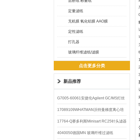
层析纸 称量纸
定量滤纸
无机膜 氧化铝膜 AAO膜
定性滤纸
打孔器
玻璃纤维滤纸/滤膜
点击更多分类
新品推荐
G7005-60061安捷伦Agilent GC/MS灯丝
配件
17089109WHATMAN沃特曼梯度离心培
养基
17764-Q赛多利斯Minisart RC25针头滤器
4040050德国MN 玻璃纤维过滤纸