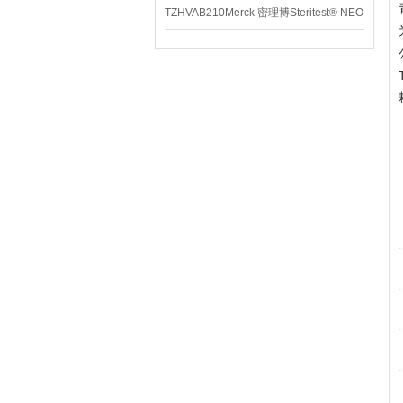
TZHVAB210Merck 密理博Steritest® NEO
设备