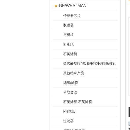
GE/WHATMAN
传感器芯片
取膜器
层析柱
析相纸
石英滤筒
聚碳酸酯膜/PC膜/径迹蚀刻膜/核孔
膜
其他特殊产品
滤纸/滤膜
萃取套管
石英滤纸 石英滤膜
PH试纸
过滤器