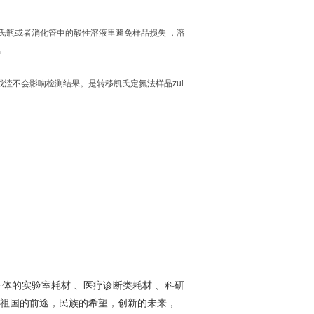
入凯氏瓶或者消化管中的酸性溶液里避免样品损失 ，溶
。
渣不会影响检测结果。是转移凯氏定氮法样品zui
一体的实验室耗材 、医疗诊断类耗材 、科研
祖国的前途，民族的希望，创新的未来，