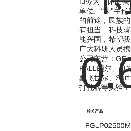
fu
务为一体的实
“
"
单位。
未
字代
的前途，民族的
有担当，科技就
能兴国，希望我
广大科研人员携
GE 
公司主营：
PALL
AD
颇尔、
Sart
默飞世尔、
打孔器等实验室
相关产品
FGLP02500