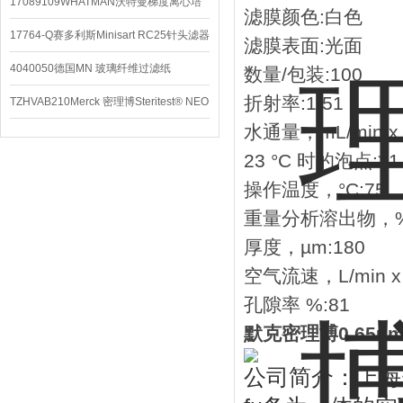
配件
17089109WHATMAN沃特曼梯度离心培
滤膜颜色:白色
养基
17764-Q赛多利斯Minisart RC25针头滤器
滤膜表面:光面
4040050德国MN 玻璃纤维过滤纸
数量/包装:100
折射率:1.51
TZHVAB210Merck 密理博Steritest® NEO
水通量，mL/min x 
设备
23 °C 时的泡点:≥1.
操作温度，°C:75
重量分析溶出物，%
厚度，µm:180
空气流速，L/min x 
孔隙率 %:81
默克密理博0.65
公司简介：上海