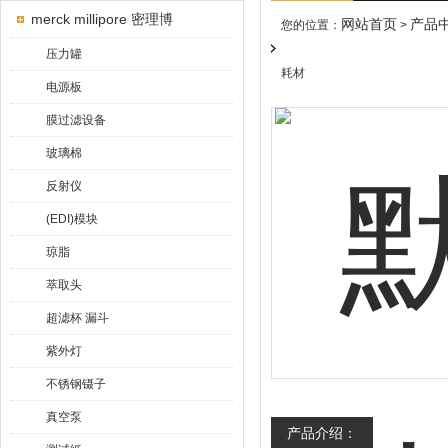
merck millipore 密理博
网站首页
产品
您的位置：
>
压力罐
耗材
电源板
膜过滤设备
玻璃棉
反射仪
(EDI)模块
琼脂
萃取头
超滤杯 漏斗
紫外灯
不锈钢镊子
真空泵
产品介绍：