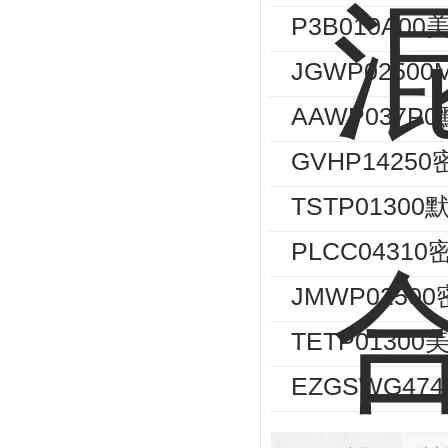
P3B010A0
JGWP02500
AAWP037
GVHP1425
TSTP0130
PLCC043
JMWP025
TETP0130
EZGSWG474