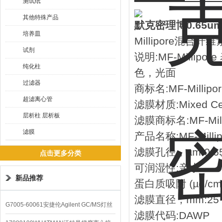
测试纸
其他特殊产品
默克密理博0.65
培养皿
Millipore混合
试剂
说明:MF-Milli
纯化柱
色，光面
过滤器
商标名:MF-Millipor
超滤离心管
滤膜材质:Mixed Cell
层析柱 层析板
滤膜商标名:MF-Mill
滤膜
产品名称:MF-Milli
滤膜孔径，µm:0.6
点击更多分类
可润湿性:亲水
新品推荐
蛋白质吸附 (µg/cm2
滤膜直径，mm:25
G7005-60061安捷伦Agilent GC/MS灯丝
滤膜代码:DAWP