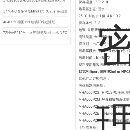
配件
17089109WHATMAN沃特曼梯度离心培
保存温度，°C: 2–8
培养基形态: 脱水
养基
17764-Q赛多利斯Minisart RC25针头滤器
25 °C 时的 pH 值: 4.6 ± 0.2
4040050德国MN 玻璃纤维过滤纸
保存条件: 2–8
包装: 采用塑料瓶封装，脱水，110
TZHVAB210Merck 密理博Steritest® NEO
测试类型: 食品和饮料
设备
保存期，出厂月份: 48
培养基颜色: 干粉：绿色和白色；
培养时间，h: 48–72
塑料安瓿瓶装培养基 - 设备容量 2
默克Millipore密理博2ml m-H
其他产品订购信息：
液体预制培养基：
MHA000P2S HPC/SPC液体培
MHA000P2M 酵母和霉菌液体培养
MHA000P2F M-FC粪大肠杆菌
MHA000P2E M-Endo液体培养
MHA000P2T 胰蛋白胨葡萄糖提取
干粉培养基：