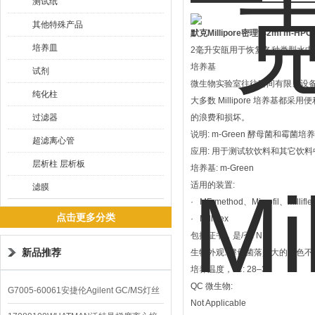
测试纸
其他特殊产品
默克Millipore密理博2ml m-H
培养皿
2毫升安瓿用于恢复各种类型水
培养基
试剂
微生物实验室往往时间有限、设备短
纯化柱
大多数 Millipore 培养基
过滤器
的浪费和损坏。
说明: m-Green 酵母菌和霉菌
超滤离心管
应用: 用于测试软饮料和其它饮
层析柱 层析板
培养基: m-Green
适用的装置:
滤膜
· MF-method、Microfil、Millifl
点击更多分类
· Milliflex
包括证书，是/否: N
新品推荐
生物外观: 酵母菌落是大的绿色
培养温度，°C: 28–32
QC 微生物:
G7005-60061安捷伦Agilent GC/MS灯丝
Not Applicable