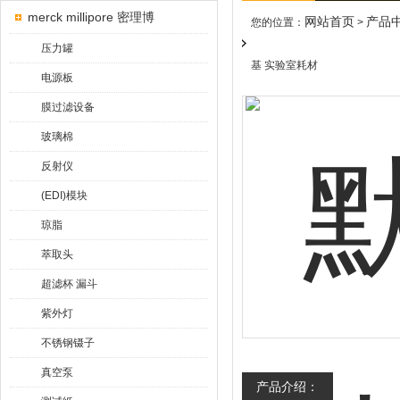
merck millipore 密理博
网站首页
产品
您的位置：
>
压力罐
基 实验室耗材
电源板
膜过滤设备
玻璃棉
反射仪
(EDI)模块
琼脂
萃取头
超滤杯 漏斗
紫外灯
不锈钢镊子
真空泵
产品介绍：