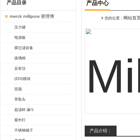
产品目录
产品中心
merck millipore 密理博
网站首
您的位置：
压力罐
电源板
膜过滤设备
玻璃棉
反射仪
(EDI)模块
琼脂
萃取头
超滤杯 漏斗
紫外灯
不锈钢镊子
产品介绍：