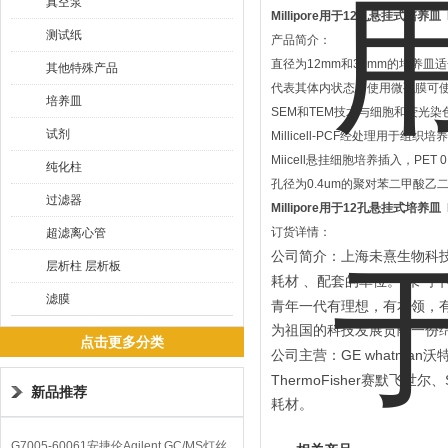
真空泵
Millipore用于12孔悬挂式培养皿
测试纸
产品简介：
直径为12mm和30mm的培养皿适
其他特殊产品
代表其体内状态；使用微孔膜可使培
培养皿
SEM和TEM技术与细胞和荧光染色相
试剂
Millicell-PCF经处理用
Miicell悬挂细胞培养插入，PET 0.
纯化柱
孔径为0.4um的聚对苯二甲酸乙
过滤器
Millipore用于12孔悬挂式培养皿
订货详情：
超滤离心管
公司简介：上海未熹生物科
层析柱 层析板
“
”
耗材
、配套的单位。
未
字
滤膜
青年一代有理想，有本领，
为祖国的科技发展贡献一份
点击更多分类
GE whatman
公司主营：
沃
ThermoFisher
赛默飞世尔、
新品推荐
耗材。
G7005-60061安捷伦Agilent GC/MS灯丝