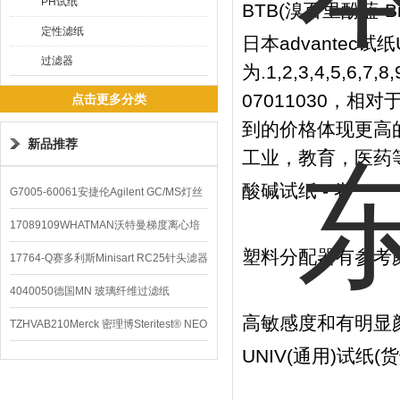
PH试纸
BTB(溴百里酚蓝-Bro
定性滤纸
日本advantec试纸
过滤器
为.1,2,3,4,5,6
07011030，相
点击更多分类
到的价格体现更高的
新品推荐
工业，教育，医药
酸碱试纸 - 卷
G7005-60061安捷伦Agilent GC/MS灯丝
配件
17089109WHATMAN沃特曼梯度离心培
塑料分配器有参考
养基
17764-Q赛多利斯Minisart RC25针头滤器
4040050德国MN 玻璃纤维过滤纸
高敏感度和有明显
TZHVAB210Merck 密理博Steritest® NEO
UNIV(通用)试纸(货号
设备