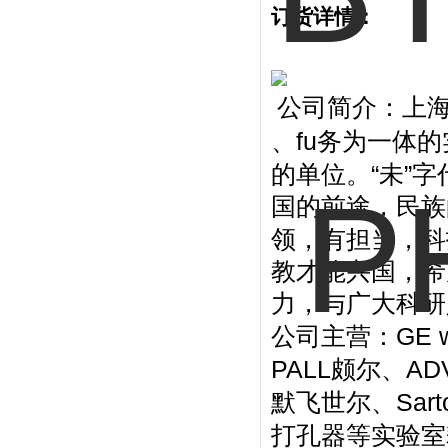
订货详情：
公司简介：上
fu
、
务为一体的
“
”
的单位。
未
字
国的前途，民族
领，有担当，科
教才能兴国，希
力，与广大科研
GE 
公司主营：
PALL
AD
颇尔、
Sart
默飞世尔、
打孔器等实验室