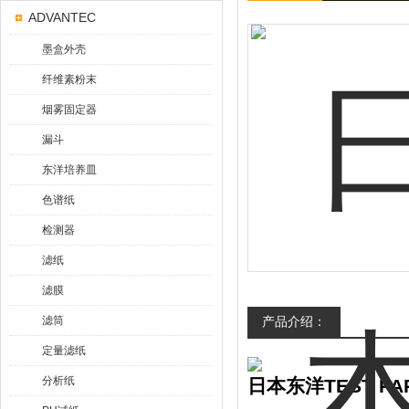
ADVANTEC
墨盒外壳
纤维素粉末
烟雾固定器
漏斗
东洋培养皿
色谱纸
检测器
滤纸
滤膜
滤筒
产品介绍：
定量滤纸
分析纸
日本东洋TEST PA