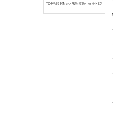
TZHVAB210Merck 密理博Steritest® NEO
设备