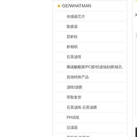
GE/WHATMAN
传感器芯片
取膜器
层析柱
析相纸
石英滤筒
聚碳酸酯膜/PC膜/径迹蚀刻膜/核孔
膜
其他特殊产品
滤纸/滤膜
萃取套管
石英滤纸 石英滤膜
PH试纸
过滤器