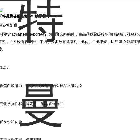
沃特曼聚碳酸酯膜 PC膜原货号111106
径迹蚀刻膜
英国Whatman Nuclepore径迹蚀刻聚碳酸酯膜，由高品质聚碳酸酯薄膜制成，
平整，几乎没有反吸附。不溶于大多数有机溶剂（氯仿、二氯甲烷、N-甲基-2-吡喏
度。
特点：
·低蛋白吸附力，低水平反吸附，确保样品不被污染
·高化学抗性和热稳定性，适合多样样品
·低灰份和皮重