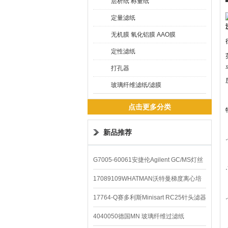
层析纸 称量纸
定量滤纸
无机膜 氧化铝膜 AAO膜
定性滤纸
打孔器
玻璃纤维滤纸/滤膜
点击更多分类
新品推荐
G7005-60061安捷伦Agilent GC/MS灯丝
配件
17089109WHATMAN沃特曼梯度离心培
养基
17764-Q赛多利斯Minisart RC25针头滤器
4040050德国MN 玻璃纤维过滤纸