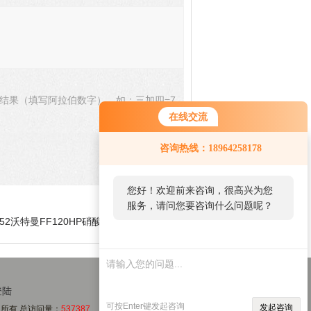
结果（填写阿拉伯数字），如：三加四=7
在线交流
您好！欢迎前来咨询，很高兴为您
咨询热线：18964258178
服务，请问您要咨询什么问题呢？
您好，看您停留很久了，是否找到
了需求产品，您可以直接在线与我
7152沃特曼FF120HP硝酸纤维素滤膜 NC膜
联系！
登陆
可按Enter键发起咨询
发起咨询
版权所有 总访问量：
537387