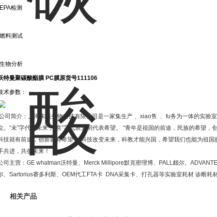
·EPA检测
·燃料测试
·生物分析
沃特曼聚碳酸酯膜 PC膜原货号111106
技术参数：
公司简介：上海未熹生物科技有限公司是一家集生产
、
xiao
售
、
fu
务为一体的实验室
位。
“
未
”
字代表未来，
“
熹
”
字代表光明代表希望。
“
青年是祖国的前途，民族的希望，
科技就有前途，创新就有希望
”
。科技改变未来，科教才能兴国，希望我们也能为祖国
手共进，共创未来！
公司主营：
GE whatman
沃特曼、
Merck Millipore
默克密理博、
PALL
颇尔、
ADVANT
尔、
Sartorius
赛多利斯、
OEM
代工
FTA
卡
DNA
采集卡、打孔器等实验室耗材
诊断耗
相关产品