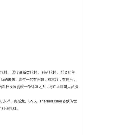
耗材
、医疗诊断类耗材
、科研耗材
、配套的单
创新的未来，青年一代有理想，有本领，有担当，
的科技发展贡献一份绵薄之力，与广大科研人员携
EC
东洋、奥斯龙、
GVS
、
ThermoFisher
赛默飞世
材
科研耗材。